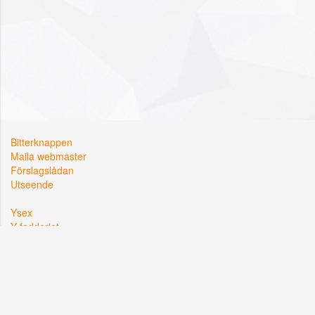
Bitterknappen
Maila webmaster
Förslagslådan
Utseende
Ysex
Y-fadderiet
Y-sektionen
Kårallen, Linköpings Universitet
581 83 Linköping
Org. nr: 822002-2381