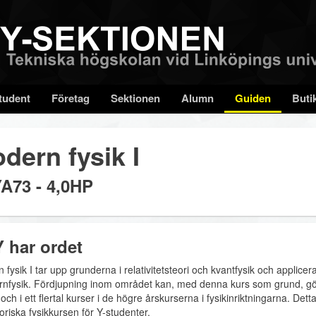
tudent
Företag
Sektionen
Alumn
Guiden
Buti
dern fysik I
A73 - 4,0HP
 har ordet
fysik I tar upp grunderna i relativitetsteori och kvantfysik och applice
rnfysik. Fördjupning inom området kan, med denna kurs som grund, g
I och i ett flertal kurser i de högre årskurserna i fysikinriktningarna. Dett
oriska fysikkursen för Y-studenter.