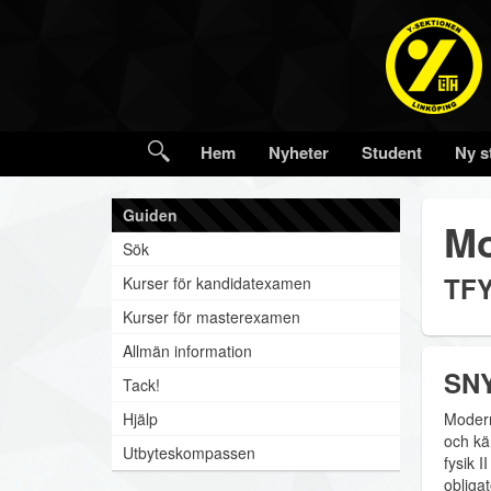
Hem
Nyheter
Student
Ny s
Guiden
Mo
Sök
TFY
Kurser för kandidatexamen
Kurser för masterexamen
Allmän information
SNY
Tack!
Hjälp
Modern 
och kä
Utbyteskompassen
fysik I
obligat