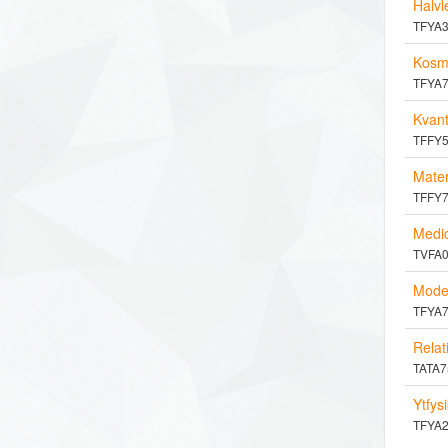
Halvl
TFYA39
Kosm
TFYA71
Kvan
TFFY54
Mater
TFFY70
Medic
TVFA02
Moder
TFYA74
Relati
TATA75
Ytfysi
TFYA20