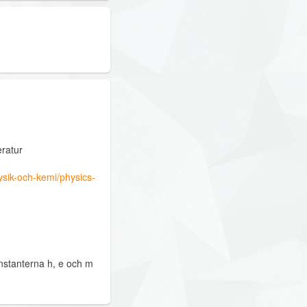
eratur
fysik-och-kemi/physics-
nstanterna h, e och m