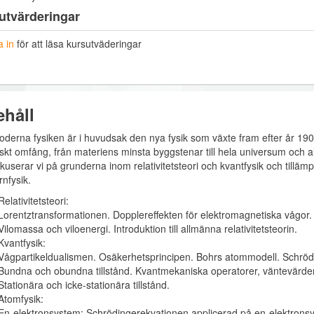
utvärderingar
 in
för att läsa kursutväderingar
ehåll
derna fysiken är i huvudsak den nya fysik som växte fram efter år 190
iskt omfång, från materiens minsta byggstenar till hela universum och a
okuserar vi på grunderna inom relativitetsteori och kvantfysik och tillä
nfysik.
Relativitetsteori:
Lorentztransformationen. Dopplereffekten för elektromagnetiska vågor. 
Vilomassa och viloenergi. Introduktion till allmänna relativitetsteorin.
Kvantfysik:
Vågpartikeldualismen. Osäkerhetsprincipen. Bohrs atommodell. Schröd
Bundna och obundna tillstånd. Kvantmekaniska operatorer, väntevärd
Stationära och icke-stationära tillstånd.
Atomfysik:
En-elektronsystem: Schrödingerekvationen applicerad på en-elektronsy