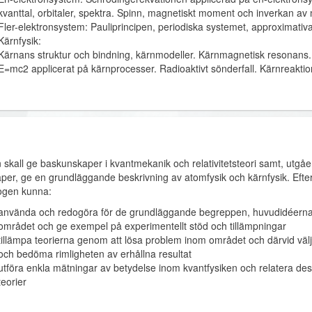
kvanttal, orbitaler, spektra. Spinn, magnetiskt moment och inverkan av 
Fler-elektronsystem: Pauliprincipen, periodiska systemet, approximativa
Kärnfysik:
Kärnans struktur och bindning, kärnmodeller. Kärnmagnetisk resonans. R
E=mc2 applicerat på kärnprocesser. Radioaktivt sönderfall. Kärnreaktion
 skall ge baskunskaper i kvantmekanik och relativitetsteori samt, utgå
per, ge en grundläggande beskrivning av atomfysik och kärnfysik. Efter 
ogen kunna:
använda och redogöra för de grundläggande begreppen, huvudidéerna
området och ge exempel på experimentellt stöd och tillämpningar
tillämpa teorierna genom att lösa problem inom området och därvid väl
och bedöma rimligheten av erhållna resultat
utföra enkla mätningar av betydelse inom kvantfysiken och relatera des
teorier