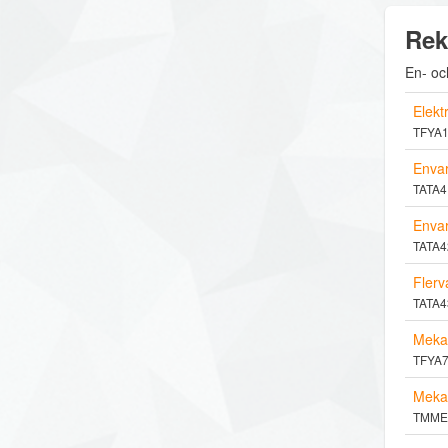
Rek
En- oc
Elek
TFYA13
Envar
TATA41
Envar
TATA42
Flerv
TATA43
Meka
TFYA76
Mekan
TMME12