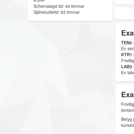
4,0HP
Schemalagd tid: 44 timmar
Självstudietid: 63 timmar
Exa
TEN2 -
En skri
KTR1 -
Frivill
LAB2 -
En lab
Exa
Frivil
tentam
Betyg 
kurssta