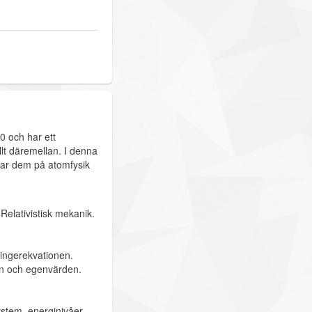
0 och har ett
llt däremellan. I denna
mpar dem på atomfysik
Relativistisk mekanik.
ingerekvationen.
en och egenvärden.
stem, energinivåer,