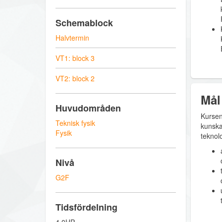
Schemablock
Halvtermin
VT1: block 3
VT2: block 2
Mål
Huvudområden
Kursen
Teknisk fysik
kunska
Fysik
teknol
Nivå
G2F
Tidsfördelning