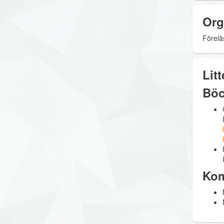
Org
Föreläs
Litt
Böc
Kom