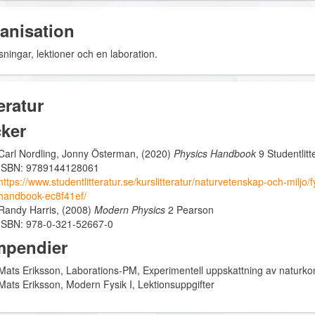
anisation
ningar, lektioner och en laboration.
eratur
ker
Carl Nordling, Jonny Österman, (2020)
Physics Handbook
9 Studentlitt
ISBN: 9789144128061
https://www.studentlitteratur.se/kurslitteratur/naturvetenskap-och-miljo/
handbook-ec8f41ef/
Randy Harris, (2008)
Modern Physics
2 Pearson
ISBN: 978-0-321-52667-0
pendier
Mats Eriksson, Laborations-PM, Experimentell uppskattning av naturko
Mats Eriksson, Modern Fysik I, Lektionsuppgifter