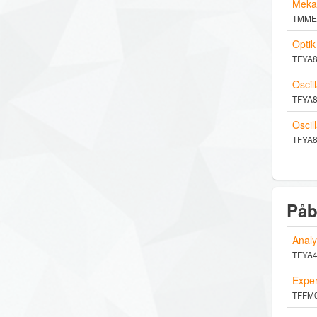
Mekan
TMME04
Optik
TFYA84
Oscil
TFYA81
Oscil
TFYA82
Påb
Analy
TFYA40
Exper
TFFM08