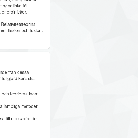
magnetiska fält.
 energinivåer.
elativitetsteorins
er, fission och fusion.
ende från dessa
fullgjord kurs ska
 och teorierna inom
ja lämpliga metoder
sa till motsvarande