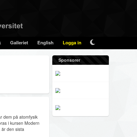
k
Galleriet
English
Logga in
Sponsorer
rar dem på atomfysik
öras i kursen Modern
a är den sista