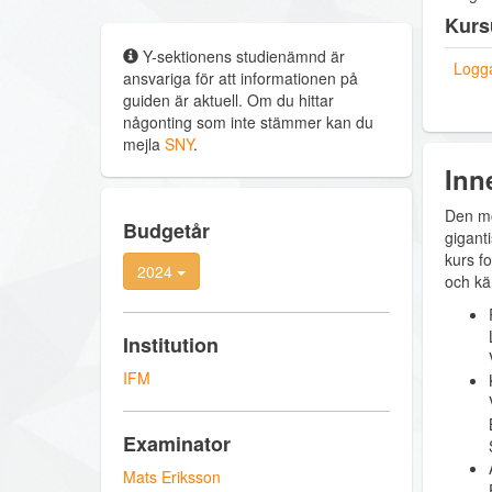
Kurs
Y-sektionens studienämnd är
Logga
ansvariga för att informationen på
guiden är aktuell. Om du hittar
någonting som inte stämmer kan du
mejla
SNY
.
Inn
Den mo
Budgetår
gigant
kurs f
2024
och kär
Institution
IFM
Examinator
Mats Eriksson