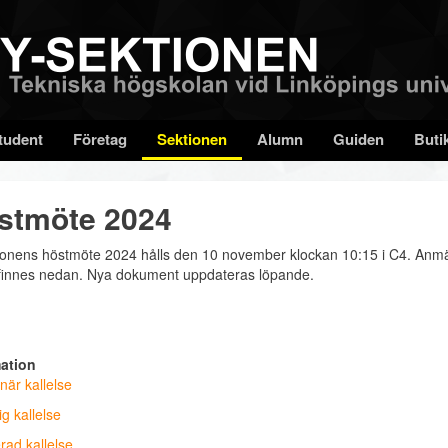
tudent
Företag
Sektionen
Alumn
Guiden
Buti
stmöte 2024
ionens höstmöte 2024 hålls den 10 november klockan 10:15 i C4. Anmä
finnes nedan. Nya dokument uppdateras löpande.
:
ation
när kallelse
tig kallelse
rad kallelse