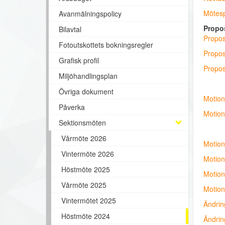
Mötesp
Avanmälningspolicy
Propos
Bilavtal
Propos
Fotoutskottets bokningsregler
Propos
Grafisk profil
Propos
Miljöhandlingsplan
Övriga dokument
Motion
Påverka
Motion:
Sektionsmöten
Vårmöte 2026
Motion
Vintermöte 2026
Motion
Höstmöte 2025
Motion
Vårmöte 2025
Motion
Vintermötet 2025
Ändrin
Höstmöte 2024
Ändrin