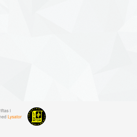
ftas i
 med
Lysator