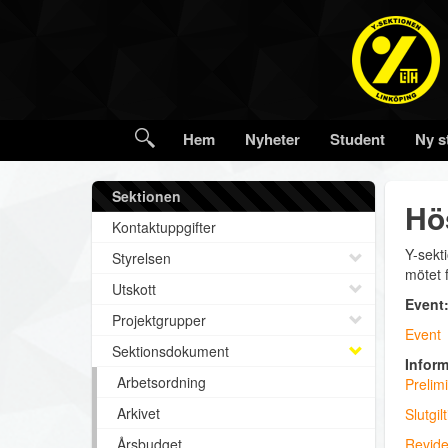
Hem
Nyheter
Student
Ny s
Sektionen
Hö
Kontaktuppgifter
Y-sekt
Styrelsen
mötet 
Utskott
Event
Projektgrupper
Event
Sektionsdokument
Inform
Arbetsordning
Prelimi
Arkivet
Slutgil
Årsbudget
Revide