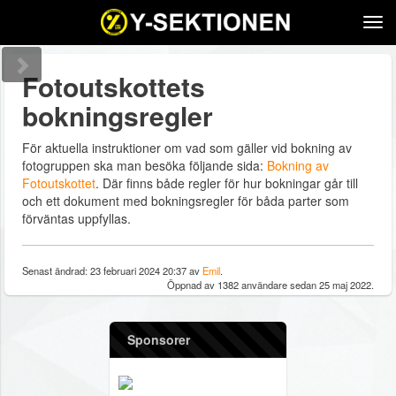
Tog
navi
Fotoutskottets
bokningsregler
För aktuella instruktioner om vad som gäller vid bokning av
fotogruppen ska man besöka följande sida:
Bokning av
Fotoutskottet
. Där finns både regler för hur bokningar går till
och ett dokument med bokningsregler för båda parter som
förväntas uppfyllas.
Senast ändrad: 23 februari 2024 20:37 av
Emil
.
Öppnad av 1382 användare sedan 25 maj 2022.
Sponsorer