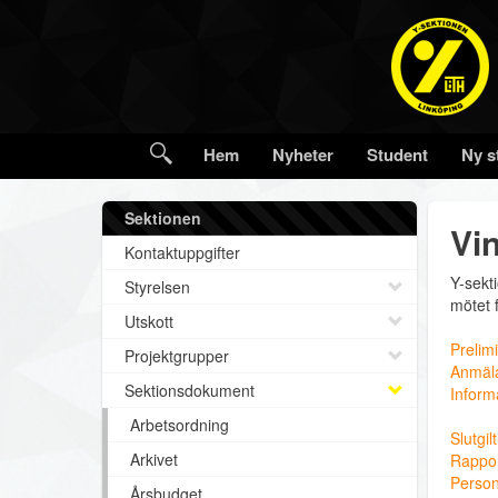
Hem
Nyheter
Student
Ny s
Sektionen
Vi
Kontaktuppgifter
Y-sekt
Styrelsen
mötet 
Utskott
Prelimi
Projektgrupper
Anmäl
Sektionsdokument
Inform
Arbetsordning
Slutgil
Arkivet
Rappo
Perso
Årsbudget