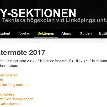
tudent
Företag
Sektionen
Alumn
Guiden
Buti
ntermöte 2017
ionens vintermöte 2017 hålls den 22 februari i C4, kl 17:15. Alla dokume
finns nedan.
när kallelse
an
ation kring motioner
tig kallelse
rter och meddelanden
nvalsdokument