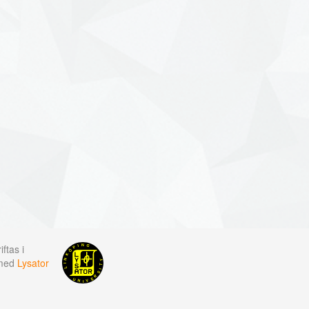
ftas i
 med
Lysator