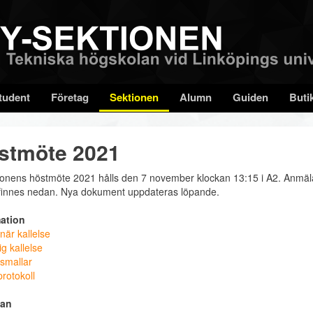
tudent
Företag
Sektionen
Alumn
Guiden
Buti
stmöte 2021
ionens höstmöte 2021 hålls den 7 november klockan 13:15 i A2. Anmäla
finnes nedan. Nya dokument uppdateras löpande.
ation
när kallelse
tig kallelse
smallar
rotokoll
an