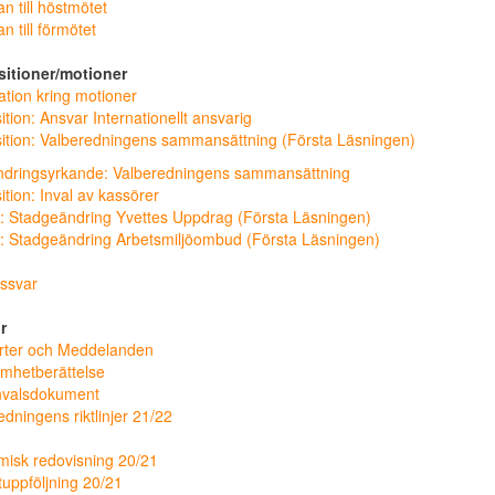
n till höstmötet
 till förmötet
itioner/motioner
ation kring motioner
tion: Ansvar Internationellt ansvarig
ition: Valberedningens sammansättning (Första Läsningen)
ndringsyrkande: Valberedningens sammansättning
ition: Inval av kassörer
: Stadgeändring Yvettes Uppdrag (Första Läsningen)
: Stadgeändring Arbetsmiljöombud (Första Läsningen)
ssvar
r
rter och Meddelanden
mhetberättelse
nvalsdokument
edningens riktlinjer 21/22
isk redovisning 20/21
uppföljning 20/21