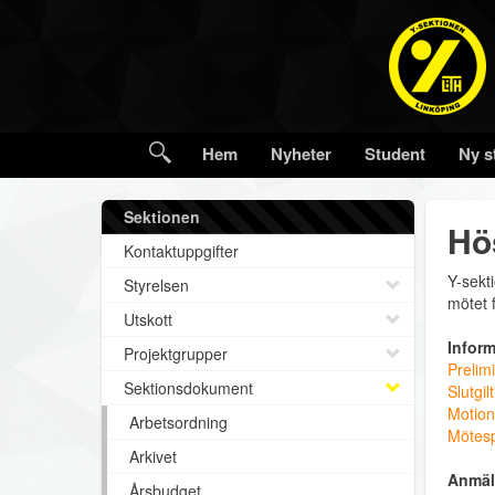
Hem
Nyheter
Student
Ny s
Sektionen
Hö
Kontaktuppgifter
Y-sekt
Styrelsen
mötet 
Utskott
Inform
Projektgrupper
Prelimi
Sektionsdokument
Slutgil
Motion
Arbetsordning
Mötesp
Arkivet
Anmäl
Årsbudget