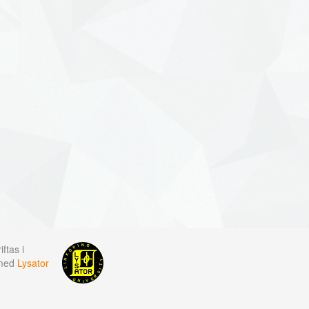
ftas i
 med
Lysator