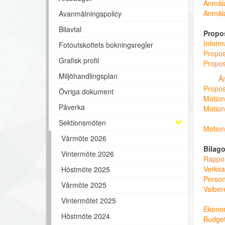
Anmäla
Anmälan
Avanmälningspolicy
Bilavtal
Propos
Inform
Fotoutskottets bokningsregler
Proposi
Grafisk profil
Propos
Miljöhandlingsplan
Ä
Propos
Övriga dokument
Motion
Påverka
Motion
Sektionsmöten
Motion
Vårmöte 2026
Bilago
Vintermöte 2026
Rappo
Verksa
Höstmöte 2025
Perso
Vårmöte 2025
Valber
Vintermötet 2025
Ekonom
Höstmöte 2024
Budget