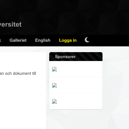
k
Galleriet
English
Logga in
Sponsorer
n och dokument till