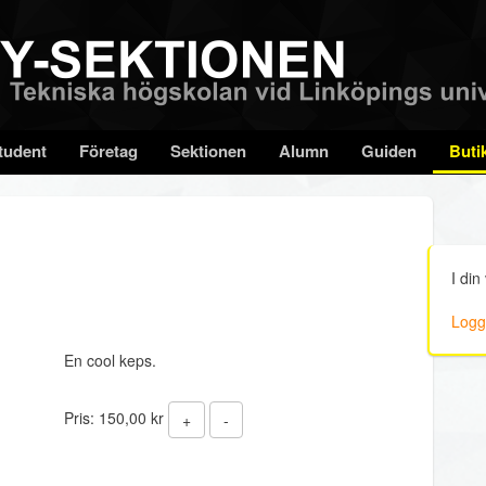
tudent
Företag
Sektionen
Alumn
Guiden
Buti
I din
Logga
En cool keps.
Pris:
150,00 kr
+
-