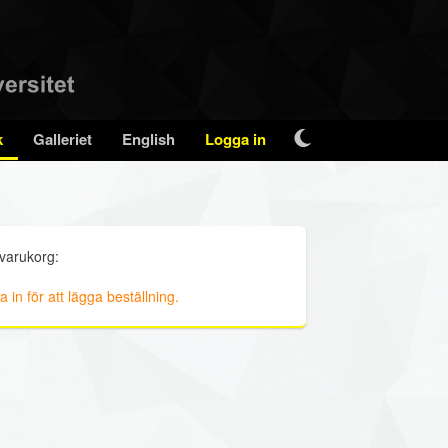
k
Galleriet
English
Logga in
 varukorg:
 in för att lägga beställning.