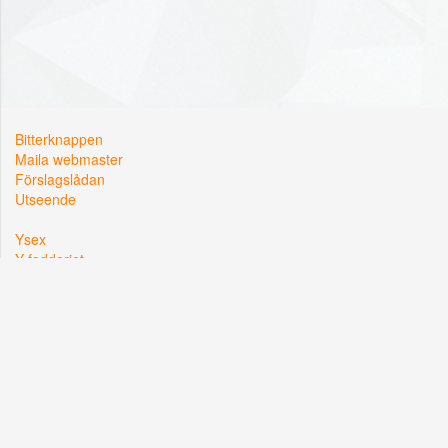
Bitterknappen
Maila webmaster
Förslagslådan
Utseende
Ysex
Y-fadderiet
Y-sektionen
Kårallen, Linköpings Universitet
581 83 Linköping
Org. nr: 822002-2381
Hemsidan driftas i samarbete med
Lysator