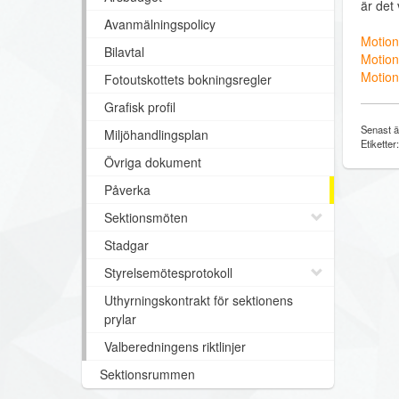
är det 
Avanmälningspolicy
Motion
Bilavtal
Motion
Motion
Fotoutskottets bokningsregler
Grafisk profil
Senast ä
Miljöhandlingsplan
Etiketter
Övriga dokument
Påverka
Sektionsmöten
Stadgar
Styrelsemötesprotokoll
Uthyrningskontrakt för sektionens
prylar
Valberedningens riktlinjer
Sektionsrummen