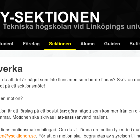
tudent
Företag
Sektionen
Alumn
Guiden
Buti
verka
 du att det är något som inte finns men som borde finnas? Skriv en moti
get på ett sektionsmöte!
 en motion?
on är ett förslag på ett beslut (
att
göra något) som kommer från en elle
mar. Motionen ska skrivas i
att-sats
(använd mallen).
finns motionsmallen bifogad. Om du vill lämna en motion fyller du i mall
sen@ysektionen.se
. För att en motion skall begrundas av styrelsen till