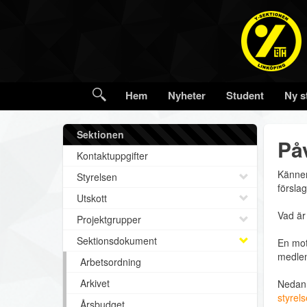
Hem
Nyheter
Student
Ny s
Sektionen
På
Kontaktuppgifter
Känner
Styrelsen
försla
Utskott
Vad är
Projektgrupper
Sektionsdokument
En moti
medlem
Arbetsordning
Arkivet
Nedan 
styrel
Årsbudget