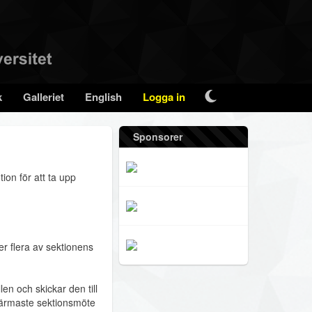
k
Galleriet
English
Logga in
Sponsorer
on för att ta upp
r flera av sektionens
en och skickar den till
 närmaste sektionsmöte