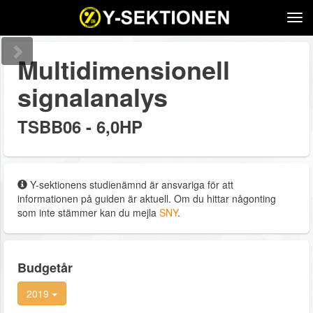
Tog
navi
Multidimensionell
signalanalys
TSBB06 - 6,0HP
Y-sektionens studienämnd är ansvariga för att
informationen på guiden är aktuell. Om du hittar någonting
som inte stämmer kan du mejla
SNY
.
Budgetår
2019