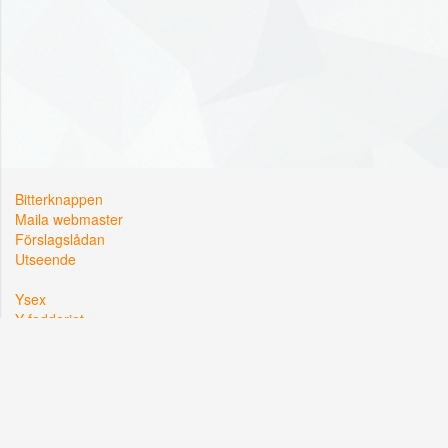
Bitterknappen
Maila webmaster
Förslagslådan
Utseende
Ysex
Y-fadderiet
Y-sektionen
Kårallen, Linköpings Universitet
581 83 Linköping
Org. nr: 822002-2381