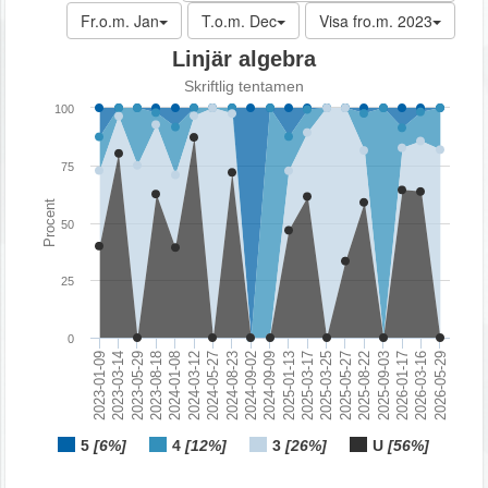
Fr.o.m. Jan
T.o.m. Dec
Visa fro.m. 2023
Linjär algebra
Skriftlig tentamen
100
75
Procent
50
25
0
2024-03-12
2025-03-25
2023-01-09
2024-08-23
2025-08-22
2023-05-29
2024-09-09
2026-01-17
2024-01-08
2025-03-17
2026-05-29
2024-05-27
2025-05-27
2023-03-14
2024-09-02
2025-09-03
2023-08-18
2025-01-13
2026-03-16
5
[6%]
4
[12%]
3
[26%]
U
[56%]