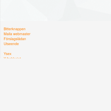
Bitterknappen
Maila webmaster
Förslagslådan
Utseende
Ysex
Y-fadderiet
Y-sektionen
Kårallen, Linköpings Universitet
581 83 Linköping
Org. nr: 822002-2381
Hemsidan driftas i samarbete med
Lysator