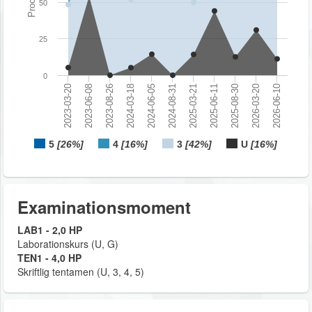
Procent
50
25
0
2023-03-20
2023-06-08
2023-08-26
2024-03-18
2024-06-05
2024-08-31
2025-03-21
2025-06-11
2025-08-30
2026-03-20
2026-06-10
5
[26%]
4
[16%]
3
[42%]
U
[16%]
Examinationsmoment
LAB1 - 2,0 HP
Laborationskurs (U, G)
TEN1 - 4,0 HP
Skriftlig tentamen (U, 3, 4, 5)