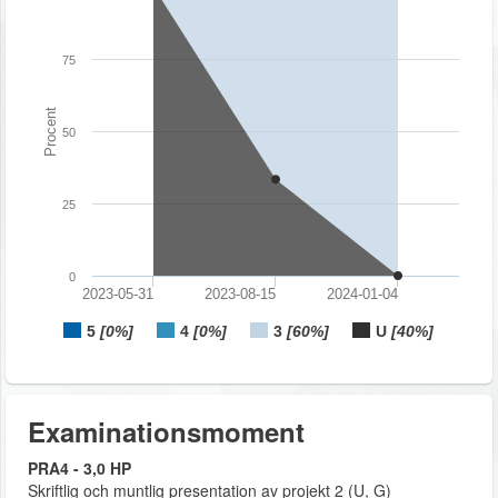
75
Procent
50
25
0
2023-05-31
2023-08-15
2024-01-04
5
[0%]
4
[0%]
3
[60%]
U
[40%]
Examinationsmoment
PRA4 - 3,0 HP
Skriftlig och muntlig presentation av projekt 2 (U, G)