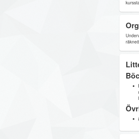
kurssta
Org
Underv
räkneö
Litt
Böc
Övr