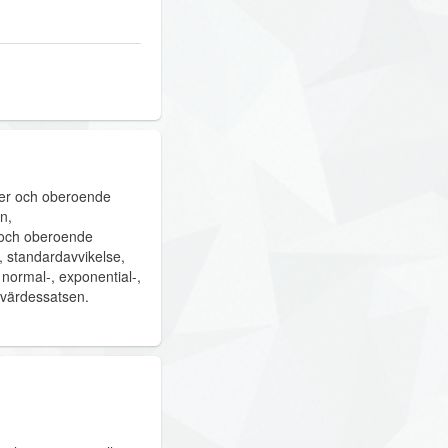
ter och oberoende
n,
r och oberoende
s, standardavvikelse,
 normal-, exponential-,
nsvärdessatsen.