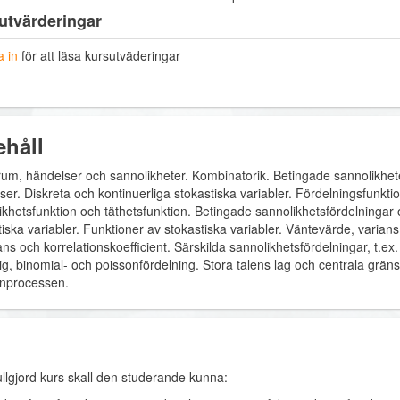
utvärderingar
 in
för att läsa kursutväderingar
ehåll
srum, händelser och sannolikheter. Kombinatorik. Betingade sannolikhe
er. Diskreta och kontinuerliga stokastiska variabler. Fördelningsfunktio
ikhetsfunktion och täthetsfunktion. Betingade sannolikhetsfördelninga
tiska variabler. Funktioner av stokastiska variabler. Väntevärde, varian
ns och korrelationskoefficient. Särskilda sannolikhetsfördelningar, t.ex.
mig, binomial- och poissonfördelning. Stora talens lag och centrala grä
nprocessen.
ullgjord kurs skall den studerande kunna: