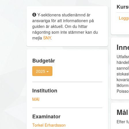
Kurs
Y-sektionens studienämnd är
Logga
ansvariga för att informationen på
guiden är aktuell. Om du hittar
någonting som inte stämmer kan du
mejla
SNY
.
Inn
Utfall
Budgetår
händels
sannol
2025
stokas
kovaria
likfor
Institution
Poisso
MAI
Mål
Examinator
Efter f
Torkel Erhardsson