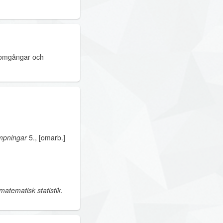
enomgångar och
ämpningar
5., [omarb.]
matematisk statistik.