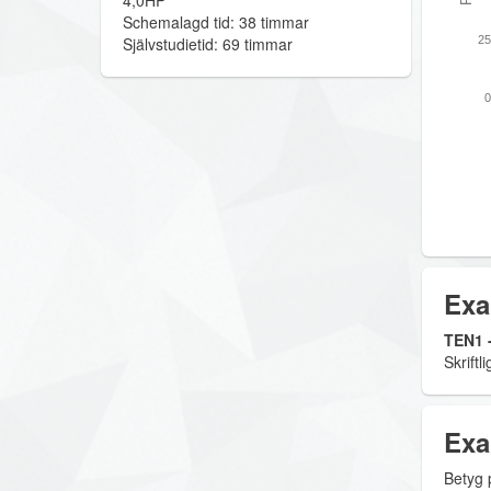
4,0HP
Schemalagd tid: 38 timmar
Självstudietid: 69 timmar
25
0
Exa
TEN1 -
Skriftl
Exa
Betyg 