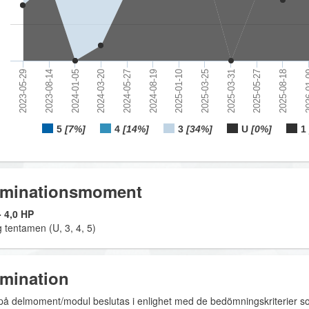
2024-05-27
2023-08-14
2025-03-25
2025-08-18
2023-05-29
2025-01-10
2025-05-27
2024-03-20
2024-01-05
2024-08-19
2025-03-31
2026-
5
[7%]
4
[14%]
3
[34%]
U
[0%]
1
minationsmoment
 4,0 HP
ig tentamen (U, 3, 4, 5)
mination
på delmoment/modul beslutas i enlighet med de bedömningskriterier s