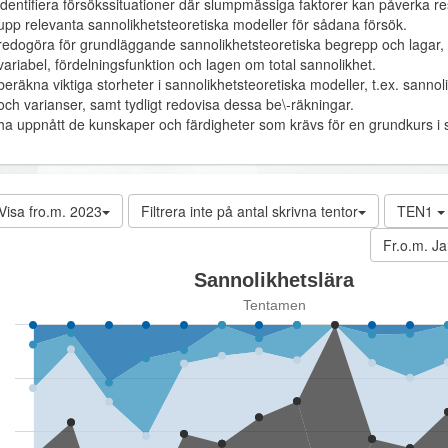
identifiera försökssituationer där slumpmässiga faktorer kan påverka res
upp relevanta sannolikhetsteoretiska modeller för sådana försök.
redogöra för grundläggande sannolikhetsteoretiska begrepp och lagar, t
variabel, fördelningsfunktion och lagen om total sannolikhet.
beräkna viktiga storheter i sannolikhetsteoretiska modeller, t.ex. sanno
och varianser, samt tydligt redovisa dessa be\-räkningar.
ha uppnått de kunskaper och färdigheter som krävs för en grundkurs i st
Visa fro.m. 2023
Filtrera inte på antal skrivna tentor
TEN1
Fr.o.m. Ja
Sannolikhetslära
Tentamen