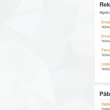
Rek
Algebra
Envar
TATA41
Envar
TATA42
Flerv
TATA43
Linjä
TATA24
Påb
Digit
TSBB08