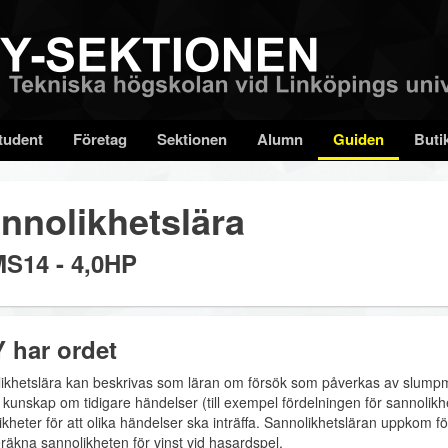
tudent
Företag
Sektionen
Alumn
Guiden
Buti
nnolikhetslära
S14 - 4,0HP
 har ordet
ikhetslära kan beskrivas som läran om försök som påverkas av slumpm
n kunskap om tidigare händelser (till exempel fördelningen för sannoli
ikheter för att olika händelser ska inträffa. Sannolikhetsläran uppkom 
eräkna sannolikheten för vinst vid hasardspel.