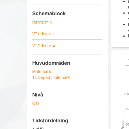
Schemablock
Halvtermin
VT1: block 1
VT2: block 4
Huvudområden
Matematik
Tillämpad matematik
Nivå
100
G1F
75
Tidsfördelning
Procent
50