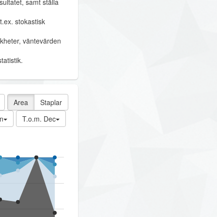
ultatet, samt ställa
.ex. stokastisk
likheter, väntevärden
atistik.
Area
Staplar
n
T.o.m. Dec