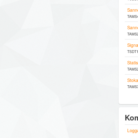
Sanno
TAMS46
Sanno
TAMS22
Signa
TSDT14
Statis
TAMS24
Stoka
TAMS32
Kom
Logga