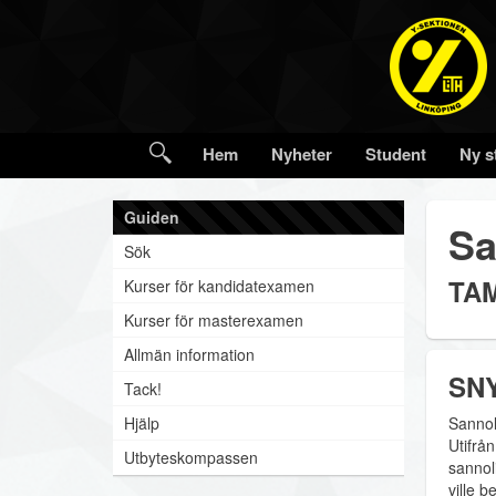
Hem
Nyheter
Student
Ny s
Guiden
Sa
Sök
TAM
Kurser för kandidatexamen
Kurser för masterexamen
Allmän information
SNY
Tack!
Hjälp
Sannol
Utifrå
Utbyteskompassen
sannol
ville b