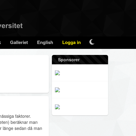
k
Galleriet
English
Logga in
Sponsorer
ässiga faktorer.
kheten) beräknar man
för länge sedan då man