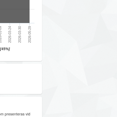
2026-03-30
2026-03-24
01-09
2026-05-29
[45%]
om presenteras vid