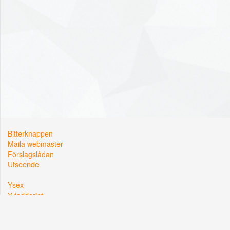
Bitterknappen
Maila webmaster
Förslagslådan
Utseende
Ysex
Y-fadderiet
Y-sektionen
Kårallen, Linköpings Universitet