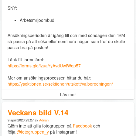
SNY:
Arbetsmiljöombud
Ansökningsperioden är igång till och med söndagen den 16/4,
så passa på att söka eller nominera någon som tror du skulle
passa bra på posten!
Länk till formuläret:
https://forms.gle/izuaYyAvdUwfWop57
Mer om ansökningsprocessen hittar du här:
https://ysektionen.se/sektionen/utskott/valberedningen/
Läs mer
Veckans bild V.14
9 april 2023 23:27 av
Adrian
Glöm inte att gilla fotogruppen på
Facebook
och
följa
@fotogruppen_y
på Instagram!