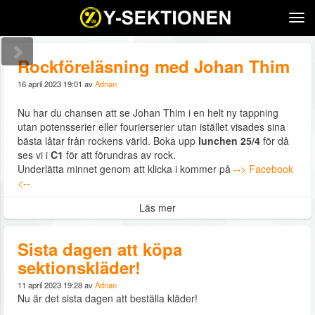
Tog
navi
Rockföreläsning med Johan Thim
16 april 2023 19:01 av
Adrian
Nu har du chansen att se Johan Thim i en helt ny tappning
utan potensserier eller fourierserier utan istället visades sina
bästa låtar från rockens värld. Boka upp
lunchen 25/4
för då
ses vi i
C1
för att förundras av rock.
Underlätta minnet genom att klicka i kommer på
--> Facebook
<--
Läs mer
Sista dagen att köpa
sektionskläder!
11 april 2023 19:28 av
Adrian
Nu är det sista dagen att beställa kläder!