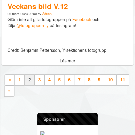
Veckans bild V.12
26 mars 2023 22:00 av
Adrian
Glöm inte att gilla fotogruppen på
Facebook
och
följa
@fotogruppen_y
på Instagram!
Credt: Benjamin Pettersson, Y-sektionens fotogrupp.
Läs mer
«
1
2
3
4
5
6
7
8
9
10
11
»
Sponsorer