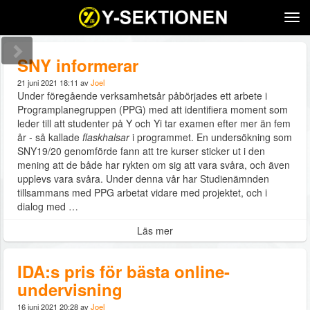
Tog
navi
SNY informerar
21 juni 2021 18:11 av
Joel
Under föregående verksamhetsår påbörjades ett arbete i
Programplanegruppen (PPG) med att identifiera moment som
leder till att studenter på Y och Yi tar examen efter mer än fem
år - så kallade
flaskhalsar
i programmet. En undersökning som
SNY19/20 genomförde fann att tre kurser sticker ut i den
mening att de både har rykten om sig att vara svåra, och även
upplevs vara svåra. Under denna vår har Studienämnden
tillsammans med PPG arbetat vidare med projektet, och i
dialog med …
Läs mer
IDA:s pris för bästa online-
undervisning
16 juni 2021 20:28 av
Joel