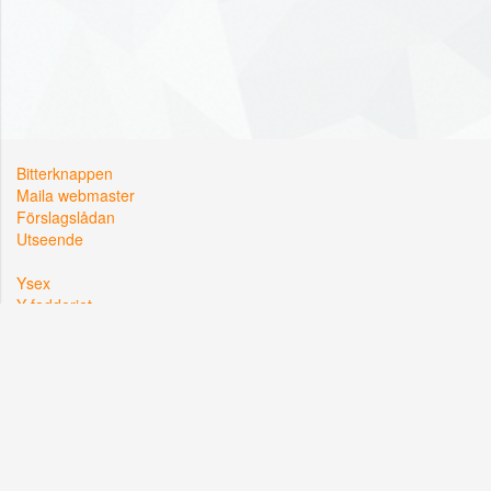
Bitterknappen
Maila webmaster
Förslagslådan
Utseende
Ysex
Y-fadderiet
Y-sektionen
Kårallen, Linköpings Universitet
581 83 Linköping
Org. nr: 822002-2381
Hemsidan driftas i samarbete med
Lysator