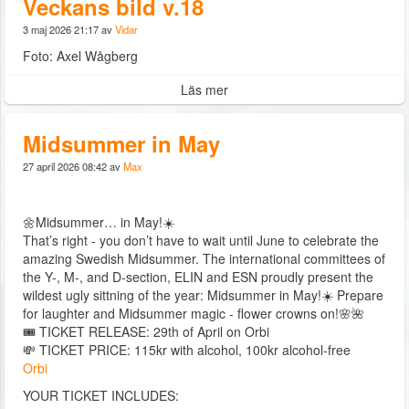
Veckans bild v.18
3 maj 2026 21:17 av
Vidar
Foto: Axel Wågberg
Läs mer
Midsummer in May
27 april 2026 08:42 av
Max
🌼Midsummer… in May!☀️
That’s right - you don’t have to wait until June to celebrate the
amazing Swedish Midsummer. The international committees of
the Y-, M-, and D-section, ELIN and ESN proudly present the
wildest ugly sittning of the year: Midsummer in May!☀️ Prepare
for laughter and Midsummer magic - flower crowns on!🌸🌺
🎟 TICKET RELEASE: 29th of April on Orbi
💸 TICKET PRICE: 115kr with alcohol, 100kr alcohol-free
Orbi
YOUR TICKET INCLUDES: