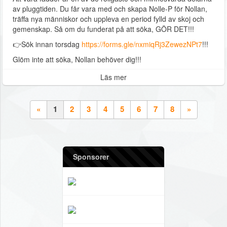
av pluggtiden. Du får vara med och skapa Nolle-P för Nollan,
träffa nya människor och uppleva en period fylld av skoj och
gemenskap. Så om du funderat på att söka, GÖR DET!!!
👉Sök innan torsdag
https://forms.gle/nxmiqRj3ZewezNPt7
!!!
Glöm inte att söka, Nollan behöver dig!!!
Läs mer
«
1
2
3
4
5
6
7
8
»
Sponsorer