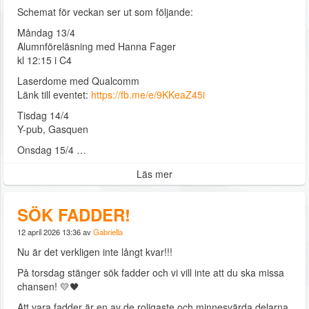
Schemat för veckan ser ut som följande:
Måndag 13/4
Alumnföreläsning med Hanna Fager
kl 12:15 i C4
Laserdome med Qualcomm
Länk till eventet:
https://fb.me/e/9KKeaZ45i
Tisdag 14/4
Y-pub, Gasquen
Onsdag 15/4 …
Läs mer
SÖK FADDER!
12 april 2026 13:36 av
Gabriella
Nu är det verkligen inte långt kvar!!!
På torsdag stänger sök fadder och vi vill inte att du ska missa
chansen! 💛🖤
Att vara fadder är en av de roligaste och minnesvärda delarna