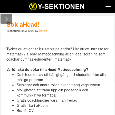
Tog
navi
Sök aHead!
16 februari 2023 12:23 av
Adrian
Tycker du att det är kul att hjälpa andra? Har du ett intresse för
matematik? aHead Mattecoachning är en ideell förening som
coachar gymnasiestudenter i matematik.
Varför ska du söka till aHead Mattecoachning?
Du blir en del av ett härligt gäng LiU-studenter från alla
möjliga program
Sittningar och andra roliga evenemang varje termin
Möjligheten att träna upp din pedagogik och
kommunikativa förmåga
Gratis coachluncher varannan fredag
Gratis fika i aRoom
Bra för CV:t!