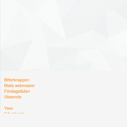
Bitterknappen
Maila webmaster
Förslagslådan
Utseende
Ysex
Y-fadderiet
Y-sektionen