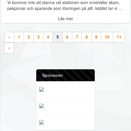
Vi kommer inte att stanna vid stationen som innehåller skam,
pekpinnar och sparande som lösningen på allt. Istället tar vi …
Läs mer
«
1
2
3
4
5
6
7
8
9
10
11
»
Sponsorer