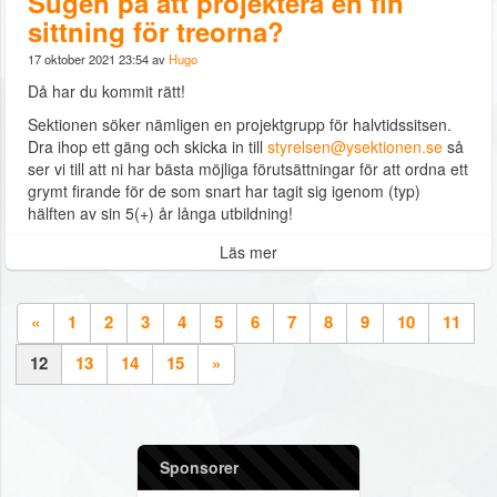
Sugen på att projektera en fin
sittning för treorna?
17 oktober 2021 23:54 av
Hugo
Då har du kommit rätt!
Sektionen söker nämligen en projektgrupp för halvtidssitsen.
Dra ihop ett gäng och skicka in till
styrelsen@ysektionen.se
så
ser vi till att ni har bästa möjliga förutsättningar för att ordna ett
grymt firande för de som snart har tagit sig igenom (typ)
hälften av sin 5(+) år långa utbildning!
Läs mer
«
1
2
3
4
5
6
7
8
9
10
11
12
13
14
15
»
Sponsorer