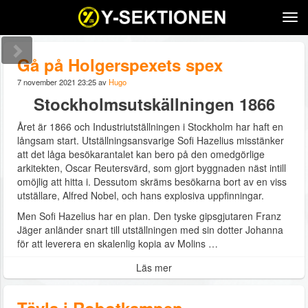
Tog
navi
Gå på Holgerspexets spex
7 november 2021 23:25 av
Hugo
Stockholmsutskällningen 1866
Året är 1866 och Industriutställningen i Stockholm har haft en
långsam start. Utställningsansvarige Sofi Hazelius misstänker
att det låga besökarantalet kan bero på den omedgörlige
arkitekten, Oscar Reutersvärd, som gjort byggnaden näst intill
omöjlig att hitta i. Dessutom skräms besökarna bort av en viss
utställare, Alfred Nobel, och hans explosiva uppfinningar.
Men Sofi Hazelius har en plan. Den tyske gipsgjutaren Franz
Jäger anländer snart till utställningen med sin dotter Johanna
för att leverera en skalenlig kopia av Molins …
Läs mer