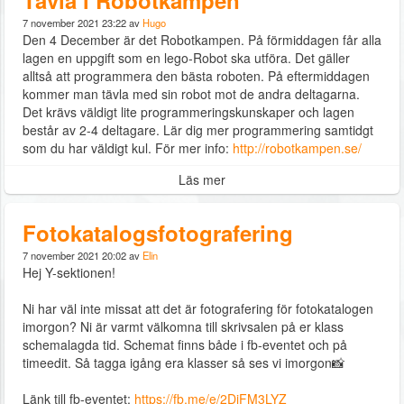
Tävla i Robotkampen
7 november 2021 23:22 av
Hugo
Den 4 December är det Robotkampen. På förmiddagen får alla
lagen en uppgift som en lego-Robot ska utföra. Det gäller
alltså att programmera den bästa roboten. På eftermiddagen
kommer man tävla med sin robot mot de andra deltagarna.
Det krävs väldigt lite programmeringskunskaper och lagen
består av 2-4 deltagare. Lär dig mer programmering samtidgt
som du har väldigt kul. För mer info:
http://robotkampen.se/
Läs mer
Fotokatalogsfotografering
7 november 2021 20:02 av
Elin
Hej Y-sektionen!
Ni har väl inte missat att det är fotografering för fotokatalogen
imorgon? Ni är varmt välkomna till skrivsalen på er klass
schemalagda tid. Schemat finns både i fb-eventet och på
timeedit. Så tagga igång era klasser så ses vi imorgon📸
Länk till fb-eventet:
https://fb.me/e/2DjFM3LYZ