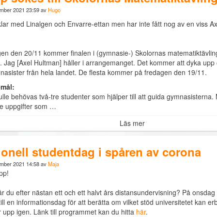
ember 2021 23:59 av
Hugo
klar med Linalgen och Envarre-ettan men har inte fått nog av en viss 
en den 20/11 kommer finalen i (gymnasie-) Skolornas matematiktävling
. Jag [Axel Hultman] håller i arrangemanget. Det kommer att dyka upp cir
nasister från hela landet. De flesta kommer på fredagen den 19/11.
mål:
lle behövas två-tre studenter som hjälper till att guida gymnasisterna. 
de uppgifter som …
Läs mer
ionell studentdag i spåren av corona
ember 2021 14:58 av
Maja
pp!
r du efter nästan ett och ett halvt års distansundervisning? På onsda
till en informationsdag för att berätta om vilket stöd universitetet kan
 upp igen. Länk till programmet kan du hitta
här
.