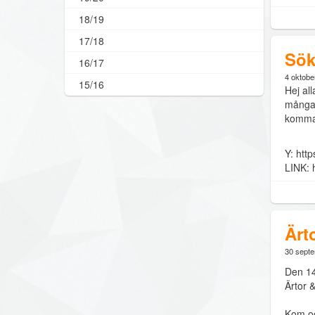
18/19
17/18
Sök
16/17
4 oktobe
15/16
Hej all
många 
komman
Y: htt
LINK: 
Ärt
30 sept
Den 14
Ärtor 
Kom oc