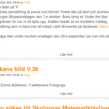
ember 2021 09:44 av
Frida
a tjejer på Y!
örsta damsittning är precis runt hörnet! Yvette slår på stort och anordn
tningen Musselmiddagen den 7:e oktober. Årets tema är 'Under the Sea' 
gränser för hur ni vill dyka upp. Kvällen består av en trerätters middag, 
llning som ni bara inte vill missa! Länk till eventet på facebook:
https:
tsläpp sker under lunchen onsdagen den 29:e september (se mer info p
…
Läs mer
kans bild V.38
ember 2021 00:20 av
Hugo
: Emma Ackelman, Y-sektionens Fotogrupp
Läs mer
lp sökes till Skolornas Matematiktävlin