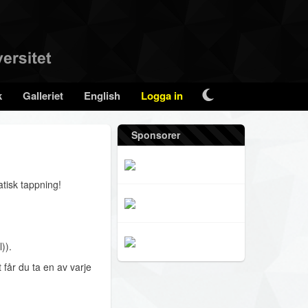
k
Galleriet
English
Logga in
Sponsorer
tisk tappning!
)).
 får du ta en av varje