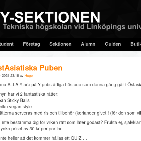
tudent
Företag
Sektionen
Alumn
Guiden
Buti
tAsiatiska Puben
r 2021 23:18 av
Hugo
na ALLA Y-are på Y-pubs årliga höstpub som denna gång går i Östasia
n har vi 2 fantastiska rätter:
ean Sticky Balls
iniku vegan style
tterna serveras med ris och tillbehör (koriander givet!! (för den som vill
inte bestämma dig för vilken rätt som låter godast? Frukta ej, självklart
 ynka priset av 30 kr per portion.
inte heller att det kommer hållas ett QUIZ …