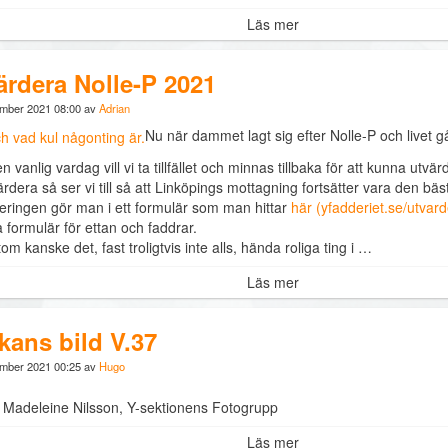
Läs mer
ärdera Nolle-P 2021
ember 2021 08:00 av
Adrian
Nu när dammet lagt sig efter Nolle-P och livet g
en vanlig vardag vill vi ta tillfället och minnas tillbaka för att kunna ut
ärdera så ser vi till så att Linköpings mottagning fortsätter vara den bäs
eringen gör man i ett formulär som man hittar
här (yfadderiet.se/utvard
a formulär för ettan och faddrar.
m kanske det, fast troligtvis inte alls, hända roliga ting i …
Läs mer
kans bild V.37
ember 2021 00:25 av
Hugo
: Madeleine Nilsson, Y-sektionens Fotogrupp
Läs mer