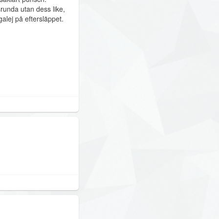
runda utan dess like,
galej på eftersläppet.