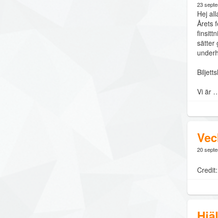
23 sept
Hej all
Årets f
finsit
sätter 
underhå
Biljet
Vi är 
Vec
20 sept
Credit
Hjä