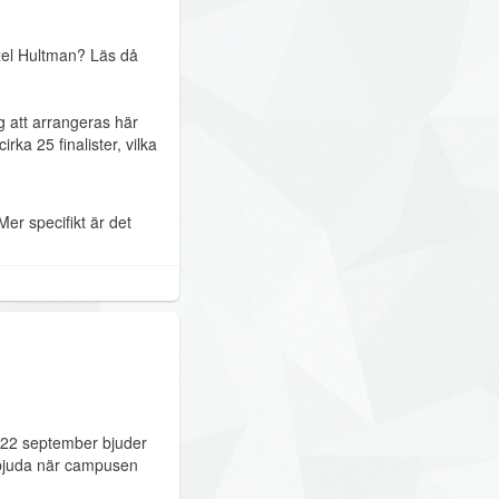
Axel Hultman? Läs då
 att arrangeras här
ka 25 finalister, vilka
Mer specifikt är det
g 22 september bjuder
 erbjuda när campusen