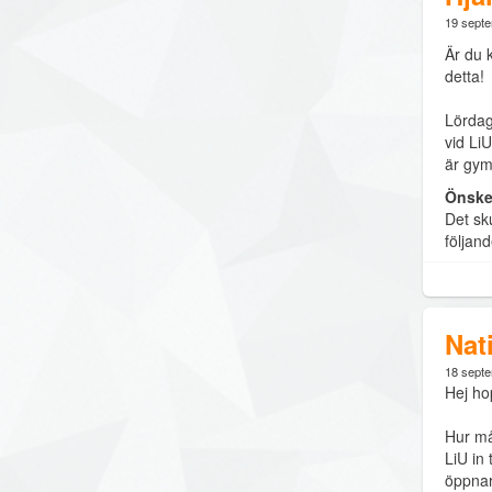
19 sept
Är du 
detta!
Lördag
vid LiU
är gym
Önske
Det sku
följan
Nat
18 sept
Hej ho
Hur må
LiU in 
öppnar