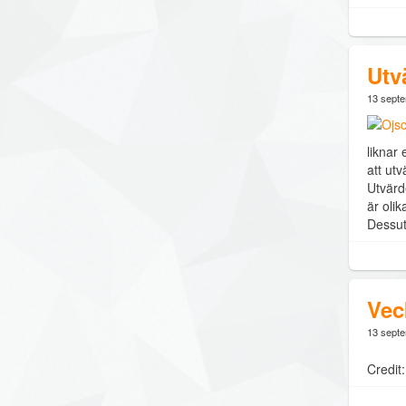
Utv
13 sept
liknar 
att utv
Utvärd
är olik
Dessuto
Vec
13 sept
Credit