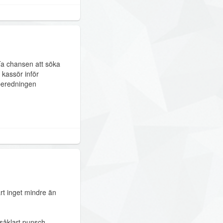
 Ta chansen att söka
kassör inför
lberedningen
rt inget mindre än
såklart punsch.