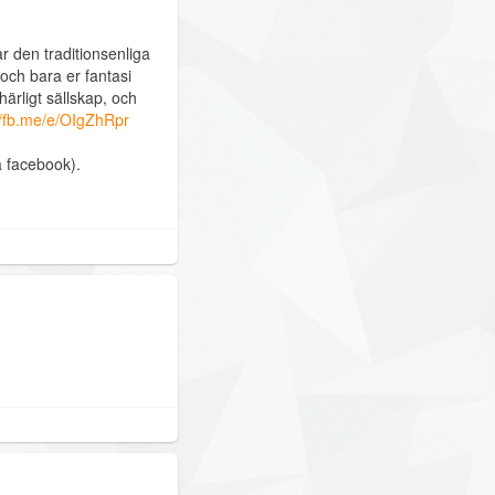
ar den traditionsenliga
och bara er fantasi
härligt sällskap, och
//fb.me/e/OIgZhRpr
å facebook).
g