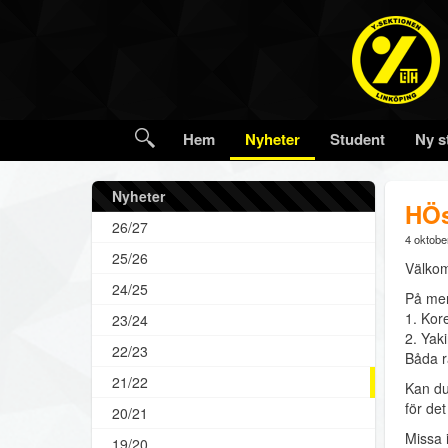
Hem
Nyheter
Student
Ny s
Nyheter
HÖs
26/27
4 oktobe
25/26
Välkom
24/25
På meny
1. Kor
23/24
2. Yak
22/23
Båda rä
21/22
Kan du 
för det
20/21
Missa 
19/20