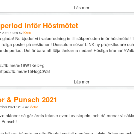
Läs mer
period inför Höstmötet
r 2021 16:29 av
Karin
a glada! Nu bjuder vi i valberedning in till sökperioden inför höstmötet!
roliga poster på sektionen! Dessutom söker LINK ny projektledare och 
de period. Det är bara att följa länkarna nedan! Höstiga kramar //Va
ps://fb.me/e/19W1KeDFg
https://fb.me/e/15HogCWaf
Läs mer
or & Punsch 2021
ember 2021 12:57 av
Victor
:e oktober så går årets fetaste event av stapeln, och då menar vi såkla
& Punsch!
h fyll era bägare av efterlängtat socialt umgänge, fulvin, ärtsoppa och 