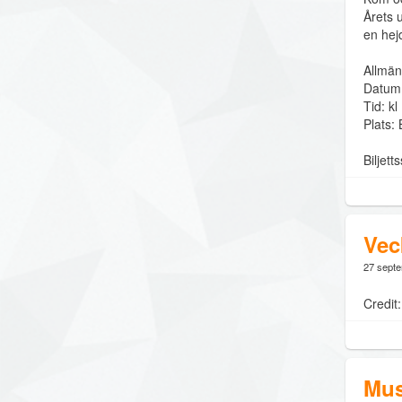
Årets 
en hejd
Allmän
Datum:
Tid: kl
Plats: 
Biljett
Vec
27 sept
Credit
Mus