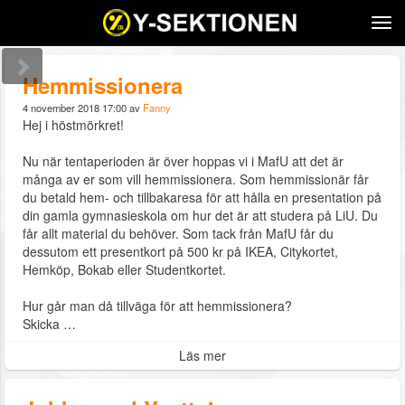
Tog
navi
Hemmissionera
4 november 2018 17:00 av
Fanny
Hej i höstmörkret!
Nu när tentaperioden är över hoppas vi i MafU att det är
många av er som vill hemmissionera. Som hemmissionär får
du betald hem- och tillbakaresa för att hålla en presentation på
din gamla gymnasieskola om hur det är att studera på LiU. Du
får allt material du behöver. Som tack från MafU får du
dessutom ett presentkort på 500 kr på IKEA, Citykortet,
Hemköp, Bokab eller Studentkortet.
Hur går man då tillväga för att hemmissionera?
Skicka …
Läs mer