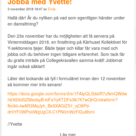
Jobba med Yvette!
3 november 2018 18:47 av
Emily
Hallå där! Är du nyfiken på vad som egentligen händer under
en damsittning?
Den 23e november har du möjligheten att få servera på
Vintermiddagen 2018, en finsittning på Kårhuset Kollektivet för
Y-sektionens tjejer. Både tjejer och killar får vara med och
jobba och du behöver ingen tidigare erfarenhet. Som tack får
du gratis inträde på Collegekravallen samma kväll! Jobbmat
ingår också såklart!
Låter det lockande så fyll i formuläret innan den 12 november
så kommer mer info senare!
https://docs.google.com/forms/d/e/1FAIpQLSdsIR7uNmQWdw
h6X8XdSZMedsyB-kiFaYyKTDFs3lk7K7wQhQ/viewform?
fbclid=IwAR3MqJyh_BsSXAGiZS1_qO8Pd-
dr0YF0WPo0WgUgCX-C1PN0mWzFiGu8bmI
//Yvette
Läs mer