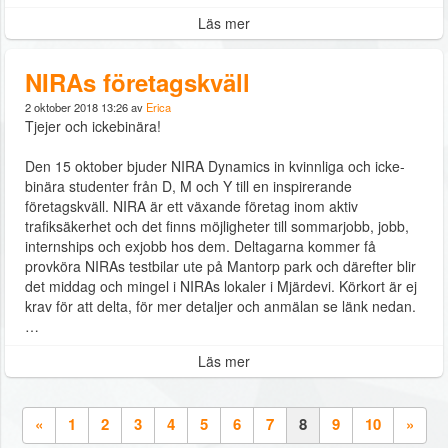
Läs mer
NIRAs företagskväll
2 oktober 2018 13:26 av
Erica
Tjejer och ickebinära!
Den 15 oktober bjuder NIRA Dynamics in kvinnliga och icke-
binära studenter från D, M och Y till en inspirerande
företagskväll. NIRA är ett växande företag inom aktiv
trafiksäkerhet och det finns möjligheter till sommarjobb, jobb,
internships och exjobb hos dem. Deltagarna kommer få
provköra NIRAs testbilar ute på Mantorp park och därefter blir
det middag och mingel i NIRAs lokaler i Mjärdevi. Körkort är ej
krav för att delta, för mer detaljer och anmälan se länk nedan.
…
Läs mer
«
1
2
3
4
5
6
7
8
9
10
»