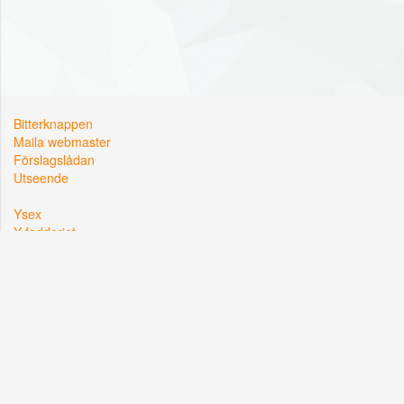
Bitterknappen
Maila webmaster
Förslagslådan
Utseende
Ysex
Y-fadderiet
Y-sektionen
Kårallen, Linköpings Universitet
581 83 Linköping
Org. nr: 822002-2381
Hemsidan driftas i samarbete med
Lysator