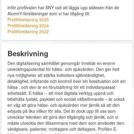
Inför profilvalen har SNY valt att lägga upp slidesen från de
AlumnY-föreläsningar som vi har tillgång till:
Profilföreläsning 2025
Profilföreläsning 2024
Profilföreläsning 2022
Beskrivning
Den digitalisering samhället genomgår innebär en enorm
utvecklingspotential för hälso- och sjukvården. Den ger helt
nya möjligheter att stärka individers självständighet,
delaktighet, inflytande och kontroll över sin livssituation och sin
hälsa , och den är en förutsättning för ett individanpassat
arbetssätt. E-hälsa -- att med digitala verktyg uppnå och
bibehålla fysiskt, psykiskt och socialt välbefinnande – är också
en väg att göra hälso- och sjukvården mer jämlik så att den
erbjuds på lika villkor för alla. Det är dock upp till oss som
utvecklar tekniken att göra den tillgänglig och jämlik, och vi
måste utveckla den tillsammans med dem som använder den:
vårdgivare, patienter, mottagare och deltagare. Profilen E-