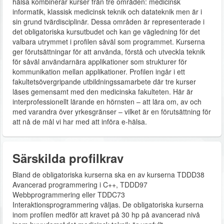
hälsa kombinerar kurser från tre områden: medicinsk
informatik, klassisk medicinsk teknik och datateknik men är i
sin grund tvärdisciplinär. Dessa områden är representerade i
det obligatoriska kursutbudet och kan ge vägledning för det
valbara utrymmet i profilen såväl som programmet. Kurserna
ger förutsättningar för att använda, förstå och utveckla teknik
för såväl användarnära applikationer som strukturer för
kommunikation mellan applikationer. Profilen ingår i ett
fakultetsövergripande utbildningssamarbete där tre kurser
läses gemensamt med den medicinska fakulteten. Här är
interprofessionellt lärande en hörnsten – att lära om, av och
med varandra över yrkesgränser – vilket är en förutsättning för
att nå de mål vi har med att införa e-hälsa.
Särskilda profilkrav
Bland de obligatoriska kurserna ska en av kurserna TDDD38
Avancerad programmering i C++, TDDD97
Webbprogrammering eller TDDC73
Interaktionsprogrammering väljas. De obligatoriska kurserna
inom profilen medför att kravet på 30 hp på avancerad nivå