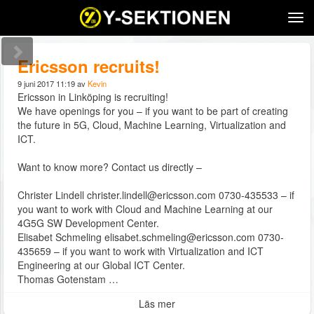
Tog
navi
Ericsson recruits!
9 juni 2017 11:19 av
Kevin
Ericsson in Linköping is recruiting!
We have openings for you – if you want to be part of creating
the future in 5G, Cloud, Machine Learning, Virtualization and
ICT.
Want to know more? Contact us directly –
Christer Lindell christer.lindell@ericsson.com 0730-435533 – if
you want to work with Cloud and Machine Learning at our
4G5G SW Development Center.
Elisabet Schmeling elisabet.schmeling@ericsson.com 0730-
435659 – if you want to work with Virtualization and ICT
Engineering at our Global ICT Center.
Thomas Gotenstam …
Läs mer