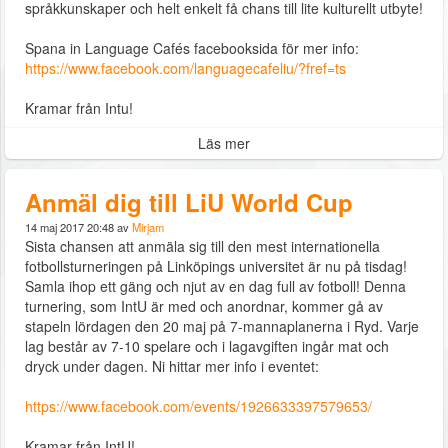
språkkunskaper och helt enkelt få chans till lite kulturellt utbyte!
Spana in Language Cafés facebooksida för mer info:
https://www.facebook.com/languagecafeliu/?fref=ts
Kramar från Intu!
Läs mer
Anmäl dig till LiU World Cup
14 maj 2017 20:48 av
Mirjam
Sista chansen att anmäla sig till den mest internationella
fotbollsturneringen på Linköpings universitet är nu på tisdag!
Samla ihop ett gäng och njut av en dag full av fotboll! Denna
turnering, som IntU är med och anordnar, kommer gå av
stapeln lördagen den 20 maj på 7-mannaplanerna i Ryd. Varje
lag består av 7-10 spelare och i lagavgiften ingår mat och
dryck under dagen. Ni hittar mer info i eventet:
https://www.facebook.com/events/1926633397579653/
Kramar från IntU!