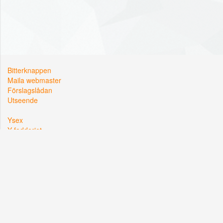
Bitterknappen
Maila webmaster
Förslagslådan
Utseende
Ysex
Y-fadderiet
Y-sektionen
Kårallen, Linköpings Universitet
581 83 Linköping
Org. nr: 822002-2381
Hemsidan driftas i samarbete med
Lysator