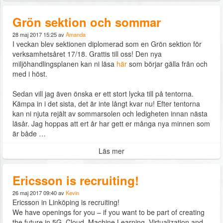
Grön sektion och sommar
28 maj 2017 15:25 av
Amanda
I veckan blev sektionen diplomerad som en Grön sektion för
verksamhetsåret 17/18. Grattis till oss! Den nya
miljöhandlingsplanen kan ni läsa
här
som börjar gälla från och
med i höst.
Sedan vill jag även önska er ett stort lycka till på tentorna.
Kämpa in i det sista, det är inte långt kvar nu! Efter tentorna
kan ni njuta rejält av sommarsolen och ledigheten innan nästa
läsår. Jag hoppas att ert år har gett er många nya minnen som
är både …
Läs mer
Ericsson is recruiting!
26 maj 2017 09:40 av
Kevin
Ericsson in Linköping is recruiting!
We have openings for you – if you want to be part of creating
the future in 5G, Cloud, Machine Learning, Virtualization and