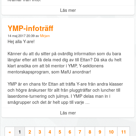
Läs mer
YMP-infoträff
14 maj 2017 20:39 av
Mirjam
Hej alla Y-are!
Känner du att du sitter på ovärdlig information som du bara
längtar efter att få dela med dig av till Ettan? Då ska du helt
klart ansöka om att bli mentor i YMP, Y-sektionens
mentorskapsprogram, som MafU anordnar!
YMP är en chans för Ettan att träffa Y-are från andra klasser
och högre årskurser för allt från pluggträffar och luncher till
laserdome-turnering och julmys. I YMP delas man in i
smågrupper och det är helt upp till varje …
Läs mer
«
1
2
3
4
5
6
7
8
9
10
11