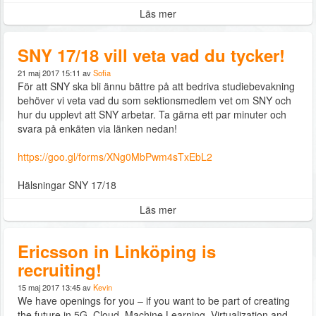
Läs mer
SNY 17/18 vill veta vad du tycker!
21 maj 2017 15:11 av
Sofia
För att SNY ska bli ännu bättre på att bedriva studiebevakning
behöver vi veta vad du som sektionsmedlem vet om SNY och
hur du upplevt att SNY arbetar. Ta gärna ett par minuter och
svara på enkäten via länken nedan!
https://goo.gl/forms/XNg0MbPwm4sTxEbL2
Hälsningar SNY 17/18
Läs mer
Ericsson in Linköping is
recruiting!
15 maj 2017 13:45 av
Kevin
We have openings for you – if you want to be part of creating
the future in 5G, Cloud, Machine Learning, Virtualization and