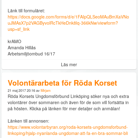
Länk till formuläret:
https://docs.google.com/forms/d/e/1FAIpQLSeoMAuBmXaVNo
uJMAsX7p2VAGByvolRcTkHeDnk8lq-366kNw/viewform?
usp=sf_link
krAMO
Amanda Hillås
Arbetsmiljöombud 16/17
Läs mer
Volontärarbeta för Röda Korset
21 maj 2017 20:16 av
Mirjam
Röda Korsets Ungdomsförbund Linköping söker nya och extra
volontärer över sommaren och även för de som vill fortsätta in
på hösten. Klicka på länken för mer detaljer och anmälan!
Länken till annonsen:
https://www.volontarbyran.org/roda-korsets-ungdomsforbund-
linkoping/hjalp-nyanlanda-ungdomar-att-fa-en-bra-sommar-bli