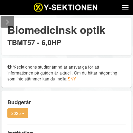
Tog
navi
Biomedicinsk optik
TBMT57 - 6,0HP
Y-sektionens studienämnd är ansvariga för att
informationen på guiden är aktuell. Om du hittar någonting
som inte stämmer kan du mejla
SNY
.
Budgetår
2025