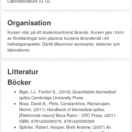
Laborationskurs (U, G)
Organisation
Kursen vilar på ett studentcentrerat lärande. Kursen ges i form
av föreläsningar som placerar kursens lärandemål i ett
helhetsperspektiv. Därtill tillkommer seminarier, lektioner och
laborationer.
Litteratur
Böcker
Bigio, I.J., Fantini S., (2016)
Quantitative biomedical
optics
Cambridge University Press
Boas, David A., Pitris, Constantinos, Ramanujam,
Nimmi, (2011)
Handbook of biomedical optics.
[Elektronisk resurs]
Boca Raton : CRC Press, c2011.
ISBN: 9781420090376, 9781420090369
Splinter, Robert, Hooper, Brett Andrew, (2007)
An