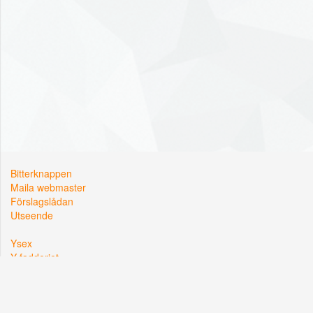
Bitterknappen
Maila webmaster
Förslagslådan
Utseende
Ysex
Y-fadderiet
Y-sektionen
Kårallen, Linköpings Universitet