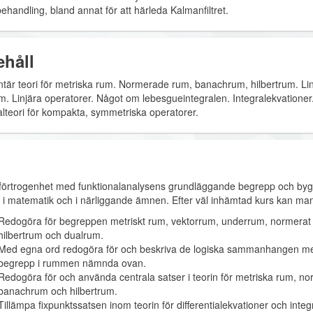
ehandling, bland annat för att härleda Kalmanfiltret.
ehåll
tär teori för metriska rum. Normerade rum, banachrum, hilbertrum. Linj
m. Linjära operatorer. Något om lebesgueintegralen. Integralekvationer
alteori för kompakta, symmetriska operatorer.
 förtrogenhet med funktionalanalysens grundläggande begrepp och byg
r i matematik och i närliggande ämnen. Efter väl inhämtad kurs kan ma
Redogöra för begreppen metriskt rum, vektorrum, underrum, normera
hilbertrum och dualrum.
Med egna ord redogöra för och beskriva de logiska sammanhangen m
begrepp i rummen nämnda ovan.
Redogöra för och använda centrala satser i teorin för metriska rum, n
banachrum och hilbertrum.
Tillämpa fixpunktssatsen inom teorin för differentialekvationer och integ