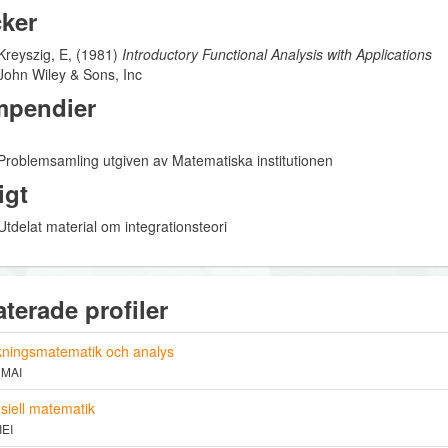
ker
Kreyszig, E, (1981)
Introductory Functional Analysis with Applications
John Wiley & Sons, Inc
pendier
Problemsamling utgiven av Matematiska institutionen
igt
Utdelat material om integrationsteori
aterade profiler
ningsmatematik och analys
 MAI
siell matematik
IEI