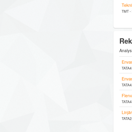
Tekni
TMT -
Rek
Analys
Envar
TATA41
Envar
TATA42
Flerv
TATA43
Linjä
TATA24