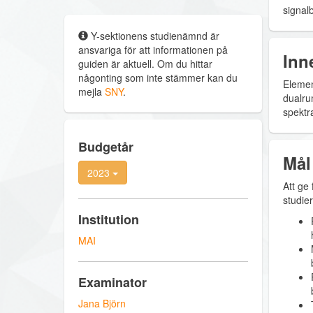
signalb
Y-sektionens studienämnd är
ansvariga för att informationen på
Inn
guiden är aktuell. Om du hittar
någonting som inte stämmer kan du
Elemen
mejla
SNY
.
dualru
spektr
Budgetår
Mål
2023
Att ge
studie
Institution
MAI
Examinator
Jana Björn