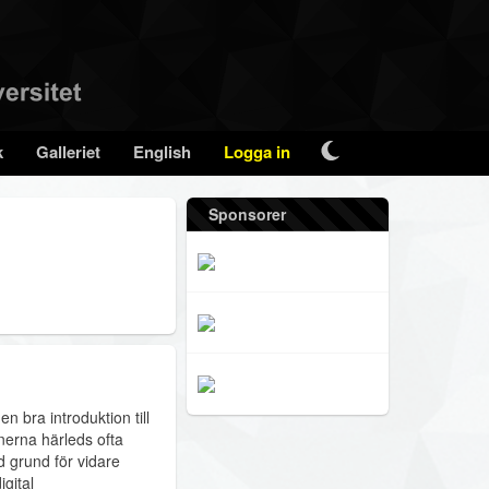
k
Galleriet
English
Logga in
Sponsorer
 bra introduktion till
erna härleds ofta
d grund för vidare
gital