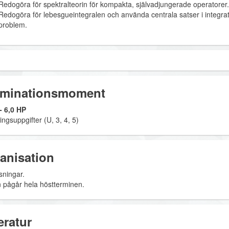
Redogöra för spektralteorin för kompakta, självadjungerade operatorer.
Redogöra för lebesgueintegralen och använda centrala satser i integrati
problem.
minationsmoment
 6,0 HP
ngsuppgifter (U, 3, 4, 5)
anisation
sningar.
 pågår hela höstterminen.
eratur