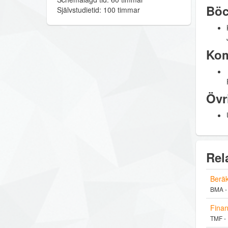
Böc
Självstudietid: 100 timmar
Kom
Övr
Rel
Beräk
BMA -
Finan
TMF - 