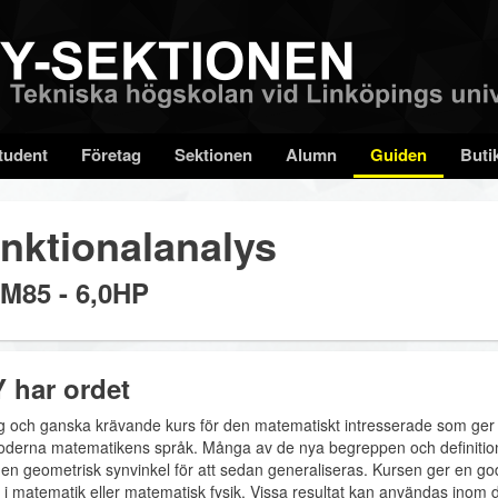
tudent
Företag
Sektionen
Alumn
Guiden
Buti
nktionalanalys
M85 - 6,0HP
 har ordet
ig och ganska krävande kurs för den matematiskt intresserade som ger en
derna matematikens språk. Många av de nya begreppen och definition
n en geometrisk synvinkel för att sedan generaliseras. Kursen ger en go
 i matematik eller matematisk fysik. Vissa resultat kan användas inom di