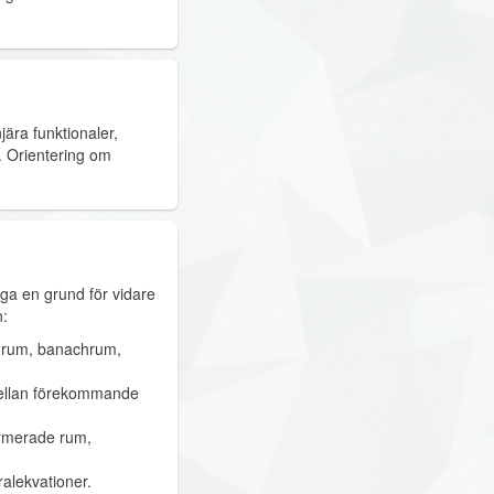
ära funktionaler,
. Orientering om
ga en grund för vidare
n:
t rum, banachrum,
ellan förekommande
ormerade rum,
ralekvationer.