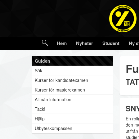
Hem
Nyheter
Student
Ny s
Guiden
Fu
Sök
TAT
Kurser för kandidatexamen
Kurser för masterexamen
Allmän information
SNY
Tack!
Hjälp
En rol
den mo
Utbyteskompassen
utifrå
studier