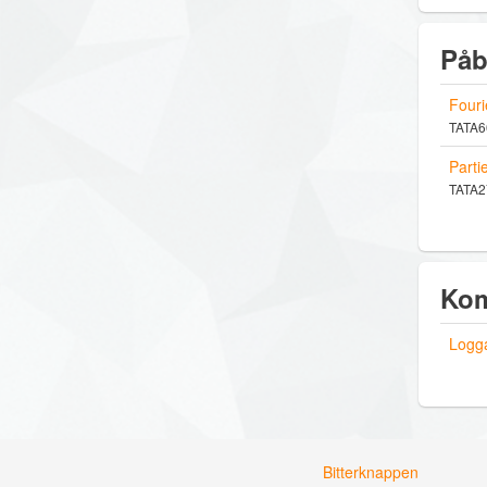
Påb
Fouri
TATA66
Partie
TATA27
Kom
Logga
Bitterknappen