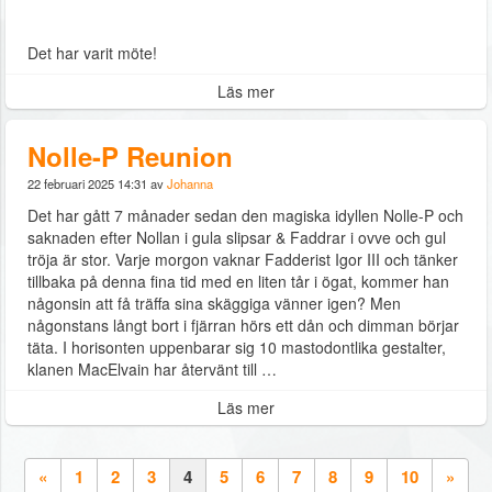
Det har varit möte!
Läs mer
Nolle-P Reunion
22 februari 2025 14:31 av
Johanna
Det har gått 7 månader sedan den magiska idyllen Nolle-P och
saknaden efter Nollan i gula slipsar & Faddrar i ovve och gul
tröja är stor. Varje morgon vaknar Fadderist Igor III och tänker
tillbaka på denna fina tid med en liten tår i ögat, kommer han
någonsin att få träffa sina skäggiga vänner igen? Men
någonstans långt bort i fjärran hörs ett dån och dimman börjar
täta. I horisonten uppenbarar sig 10 mastodontlika gestalter,
klanen MacElvain har återvänt till …
Läs mer
«
1
2
3
4
5
6
7
8
9
10
»