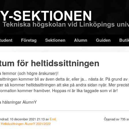
tudent
Företag
Sektionen
Alumn
Guiden
Buti
um för heltidssittningen
la femmor (och högre årskurser)!
sittningen kommer bli av även detta år, eller ja... nästa år. På grund av 
er så kommer heltidssittningen att ske på andra sidan nyår. Mer precist
formation kommer framöver. Hoppas ni är lika taggade som vi är!
a hälsningar AlumnY
ndrad: 10 december 2021 21:13 av
Emil
.
Öppnad av 735 an
:
Heltidssittningen
AlumnY
2021/2022