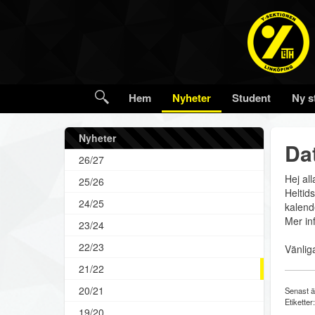
Hem
Nyheter
Student
Ny s
Nyheter
Dat
26/27
Hej al
25/26
Heltids
24/25
kalend
Mer in
23/24
22/23
Vänlig
21/22
20/21
Senast ä
Etiketter
19/20