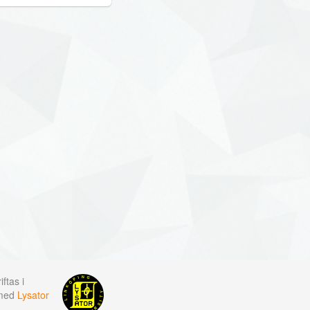
ftas i
 med
Lysator