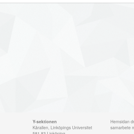
Y-sektionen
Hemsidan dri
Kårallen, Linköpings Universitet
samarbete
581 83 Linköping