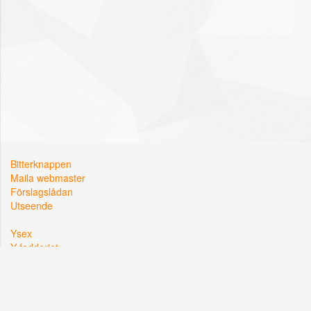
Bitterknappen
Maila webmaster
Förslagslådan
Utseende
Ysex
Y-fadderiet
Y-sektionen
Kårallen, Linköpings Universitet
581 83 Linköping