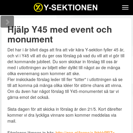
Tog
navi
Hjälp Y45 med event och
monument
Det har i år blivit dags att fira att vår kära Y-sektion fyller 45 år,
och vi i Y45 vill att du ger oss förslag på vad du vill att vi gör till
det kommande jubileet. Du som skickar in förslag till oss är
med i utlottningen av biljett eller dylikt till något av de många
olika evenemang som kommer att ske.
Fler inskickade förslag leder till fler "lotter" i utlottningen så se
till att komma på många olika idéer för större chans att vinna.
Om du även har något förslag till Y45-monumentet så tar vi
gärna emot det också.
Sista dagen för att skicka in förslag är den 21/5. Kort därefter
kommer vi dra lyckliga vinnare som kommer meddelas via
mail.
Förslagen lämnas in här:
http://goo.gl/forms/eJhbkkPRZx