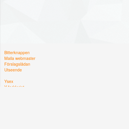
Bitterknappen
Maila webmaster
Förslagslådan
Utseende
Ysex
Y-fadderiet
Y-sektionen
Kårallen, Linköpings Universitet
581 83 Linköping
Org. nr: 822002-2381