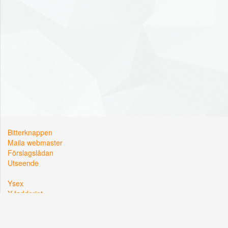
Bitterknappen
Maila webmaster
Förslagslådan
Utseende
Ysex
Y-fadderiet
Y-sektionen
Kårallen, Linköpings Universitet