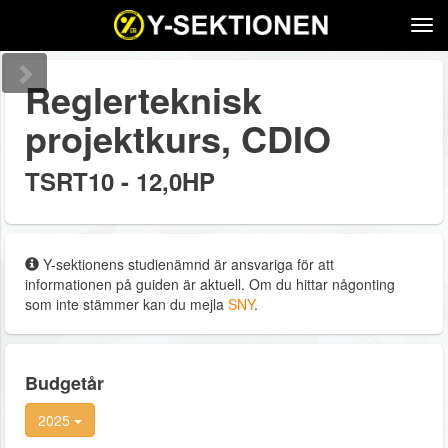
Tog
navi
Reglerteknisk
projektkurs, CDIO
TSRT10 - 12,0HP
Y-sektionens studienämnd är ansvariga för att
informationen på guiden är aktuell. Om du hittar någonting
som inte stämmer kan du mejla
SNY
.
Budgetår
2025