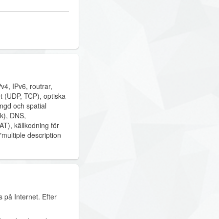
v4, IPv6, routrar,
et (UDP, TCP), optiska
ngd och spatial
rk), DNS,
T), källkodning för
"multiple description
 på Internet. Efter