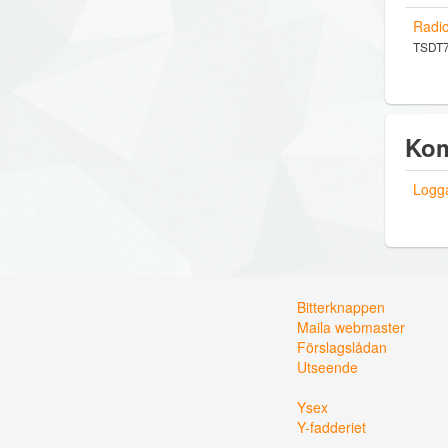
Radi
TSDT74
Kom
Logga
Bitterknappen
Maila webmaster
Förslagslådan
Utseende
Ysex
Y-fadderiet