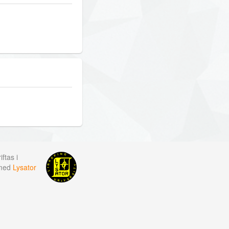
ftas i
 med
Lysator