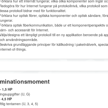
Förklara hur ett internät fungerar, vilka olika komponenter som ingår oc
Redogöra för hur Internet fungerar på protokollnivå, vilka protokoll so
dessa protokoll bidrar med för funktionalitet.
Förklara hur optisk fibrer, optiska komponenter och optisk sändare, fö
fungerar.
Förklara optisk fiberkommunikation, både ur ett komponentperspektiv oc
kärn- och accessnät för Internet.
Välja/designa ett lämpligt protokoll till en ny applikation beroende på a
och användningsområde.
Beskriva grundläggande principer för källkodning i paketnätverk, specia
Internet-of-things.
minationsmoment
 1,5 HP
ingsuppgifter (U, G)
 4,5 HP
ftlig tentamen (U, 3, 4, 5)