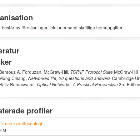
anisation
består av föreläsningar, lektioner samt skriftliga hemuppgifter.
eratur
ker
Behrouz A. Forouzan, McGraw-Hill,
TCP/IP Protocol Suite
McGraw-Hill
Mung Chiang,
Networked life, 20 questions and answers
Cambridge Uni
Rajiv Ramaswami,
Optical Networks: A Practical Perspective
3rd Editi
aterade profiler
ik och kvantteknologi
 IFM