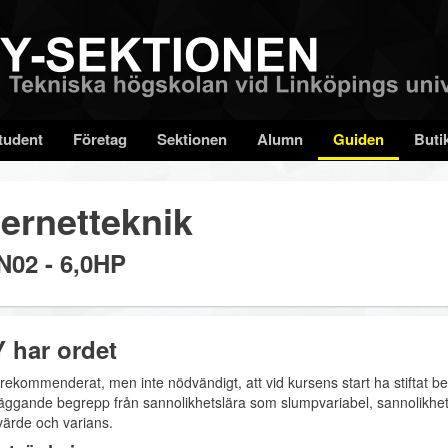
tudent
Företag
Sektionen
Alumn
Guiden
Buti
ternetteknik
N02 - 6,0HP
 har ordet
 rekommenderat, men inte nödvändigt, att vid kursens start ha stiftat 
äggande begrepp från sannolikhetslära som slumpvariabel, sannolikhet
ärde och varians.