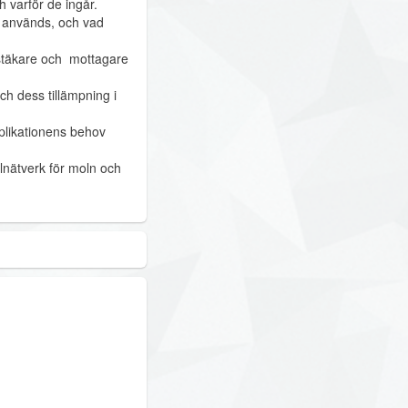
h varför de ingår.
m används, och vad
rstäkare och mottagare
h dess tillämpning i
pplikationens behov
lnätverk för moln och