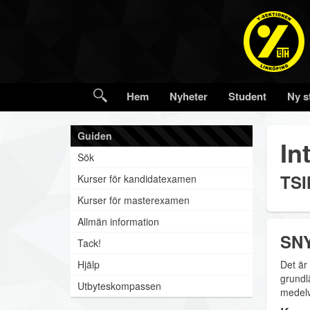
Hem
Nyheter
Student
Ny s
Guiden
In
Sök
TSI
Kurser för kandidatexamen
Kurser för masterexamen
Allmän information
SNY
Tack!
Hjälp
Det är
grundl
Utbyteskompassen
medelv