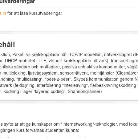
utvärderingar
 in
för att läsa kursutväderingar
ehåll
uktion, Paket- vs kretskopplade nät, TCP/IP-modellen, nätverkslagret (IP
r, DHCP, mobilitet i LTE, virtuellt kretskopplade nätverk), transportlagr
, optiska sändare och mottagare, passiva och aktiva komponenter, våglä
on multiplexing, ljusvågssystem, sensornätverk, molntjänster (Closnätve
ändning, "multicasting", "peer-2-peer", Skypes kommunikation genom NA
tverk (feldöljning, interfoliering "interleaving", flerbeskrivningskodning 
", kodning i lager "layered coding", Shannongränser)
s syfte är att ge kunskaper om "internetworking"-teknologier, med fokus
ången kurs förväntas studenten kunna: