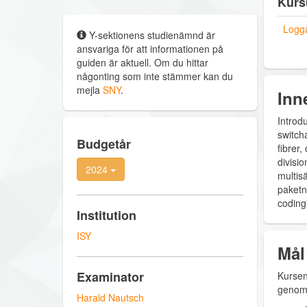
Kurs
Logga
Y-sektionens studienämnd är
ansvariga för att informationen på
guiden är aktuell. Om du hittar
någonting som inte stämmer kan du
mejla
SNY
.
Inn
Introd
switcha
Budgetår
fibrer
divisi
2024
multis
paketnä
coding
Institution
ISY
Mål
Examinator
Kursen
genomg
Harald Nautsch