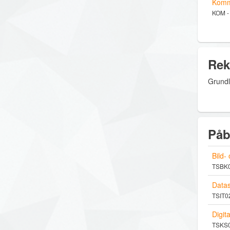
Komm
KOM -
Rek
Grundl
Påb
Bild-
TSBK02
Datas
TSIT02
Digit
TSKS01