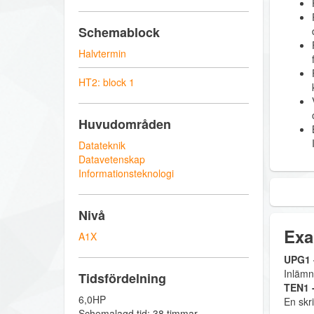
Schemablock
Halvtermin
HT2: block 1
Huvudområden
Datateknik
Datavetenskap
Informationsteknologi
Nivå
Exa
A1X
UPG1 -
Inlämn
Tidsfördelning
TEN1 -
6,0HP
En skri
Schemalagd tid: 38 timmar