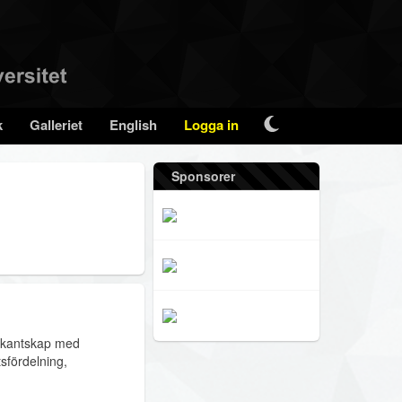
k
Galleriet
English
Logga in
Sponsorer
bekantskap med
sfördelning,