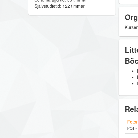
Självstudietid: 122 timmar
Org
Kursen 
Litt
Böc
Rel
Foton
PQT -