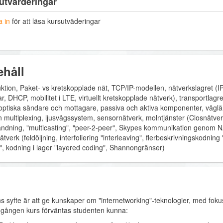
utvärderingar
 in
för att läsa kursutväderingar
ehåll
uktion, Paket- vs kretskopplade nät, TCP/IP-modellen, nätverkslagret (IP
r, DHCP, mobilitet i LTE, virtuellt kretskopplade nätverk), transportlagr
, optiska sändare och mottagare, passiva och aktiva komponenter, våglä
on multiplexing, ljusvågssystem, sensornätverk, molntjänster (Closnätve
ändning, "multicasting", "peer-2-peer", Skypes kommunikation genom NA
tverk (feldöljning, interfoliering "interleaving", flerbeskrivningskodning 
", kodning i lager "layered coding", Shannongränser)
s syfte är att ge kunskaper om "internetworking"-teknologier, med fokus
ången kurs förväntas studenten kunna: