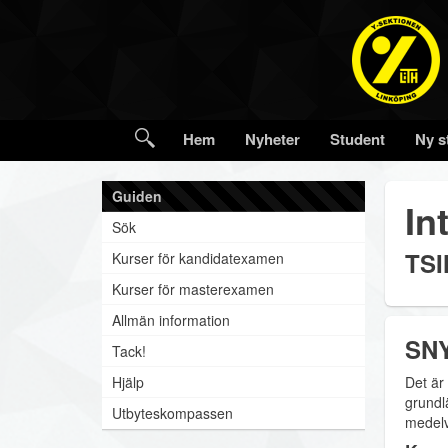
Hem
Nyheter
Student
Ny s
Guiden
In
Sök
TSI
Kurser för kandidatexamen
Kurser för masterexamen
Allmän information
SNY
Tack!
Hjälp
Det är
grundl
Utbyteskompassen
medelv