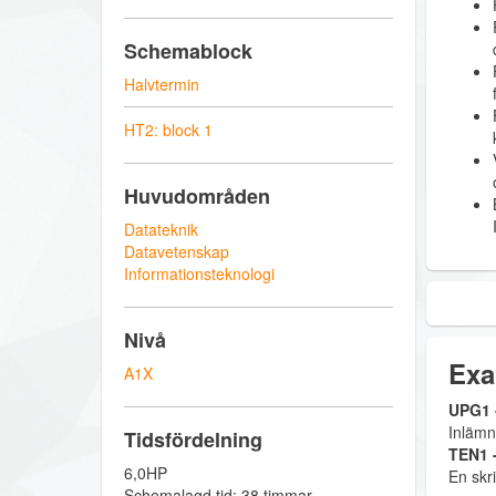
Schemablock
Halvtermin
HT2: block 1
Huvudområden
Datateknik
Datavetenskap
Informationsteknologi
Nivå
Exa
A1X
UPG1 -
Inlämn
Tidsfördelning
TEN1 -
6,0HP
En skri
Schemalagd tid: 38 timmar