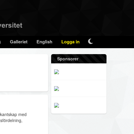
k
Galleriet
English
Logga in
Sponsorer
bekantskap med
sfördelning,