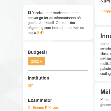
Kurs
Logga
Y-sektionens studienämnd är
ansvariga för att informationen på
guiden är aktuell. Om du hittar
någonting som inte stämmer kan du
mejla
SNY
.
Inn
Introd
switcha
Budgetår
fibrer
divisi
2022
multis
paketnä
coding
Institution
ISY
Mål
Examinator
Kursen
genomg
Guilherme B Xavier