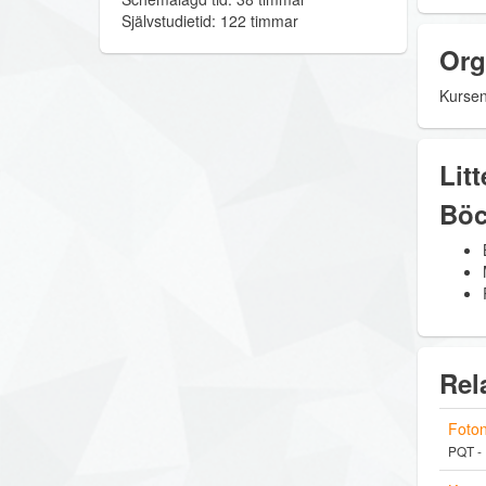
Självstudietid: 122 timmar
Org
Kursen 
Litt
Böc
Rel
Foton
PQT -