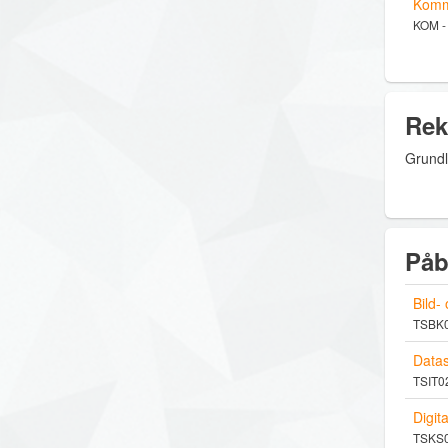
Komm
KOM -
Rek
Grundl
Påb
Bild-
TSBK02
Datas
TSIT02
Digit
TSKS01