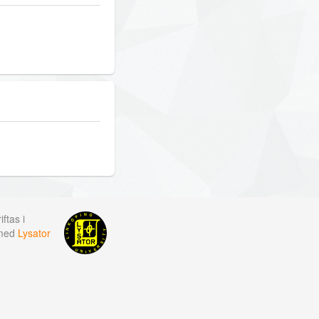
ftas i
 med
Lysator