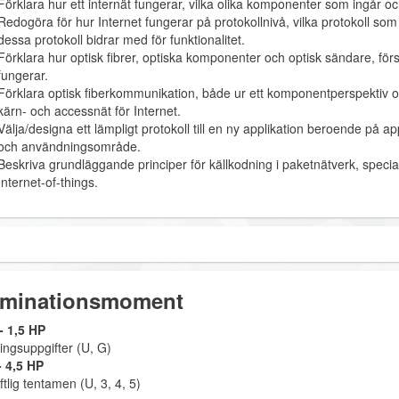
Förklara hur ett internät fungerar, vilka olika komponenter som ingår oc
Redogöra för hur Internet fungerar på protokollnivå, vilka protokoll so
dessa protokoll bidrar med för funktionalitet.
Förklara hur optisk fibrer, optiska komponenter och optisk sändare, fö
fungerar.
Förklara optisk fiberkommunikation, både ur ett komponentperspektiv oc
kärn- och accessnät för Internet.
Välja/designa ett lämpligt protokoll till en ny applikation beroende på a
och användningsområde.
Beskriva grundläggande principer för källkodning i paketnätverk, specia
Internet-of-things.
minationsmoment
 1,5 HP
ingsuppgifter (U, G)
 4,5 HP
ftlig tentamen (U, 3, 4, 5)