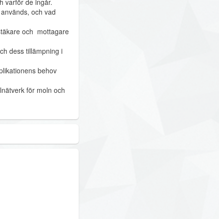
h varför de ingår.
m används, och vad
rstäkare och mottagare
h dess tillämpning i
pplikationens behov
lnätverk för moln och