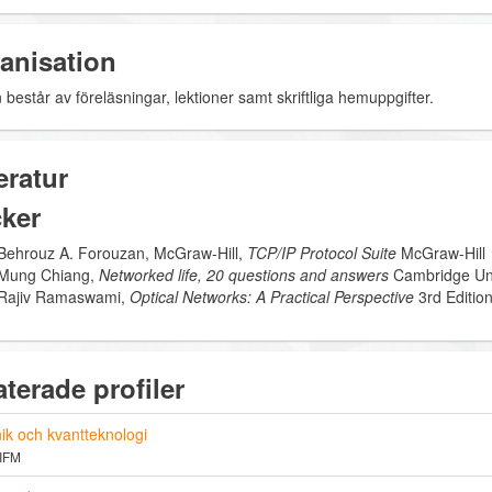
anisation
består av föreläsningar, lektioner samt skriftliga hemuppgifter.
eratur
ker
Behrouz A. Forouzan, McGraw-Hill,
TCP/IP Protocol Suite
McGraw-Hill
Mung Chiang,
Networked life, 20 questions and answers
Cambridge Uni
Rajiv Ramaswami,
Optical Networks: A Practical Perspective
3rd Editi
aterade profiler
ik och kvantteknologi
 IFM