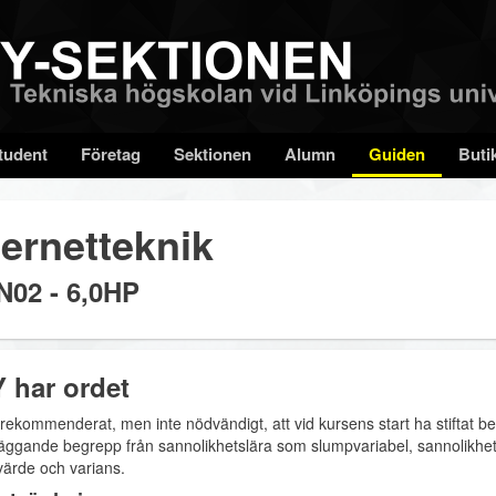
tudent
Företag
Sektionen
Alumn
Guiden
Buti
ternetteknik
N02 - 6,0HP
 har ordet
 rekommenderat, men inte nödvändigt, att vid kursens start ha stiftat 
äggande begrepp från sannolikhetslära som slumpvariabel, sannolikhet
ärde och varians.