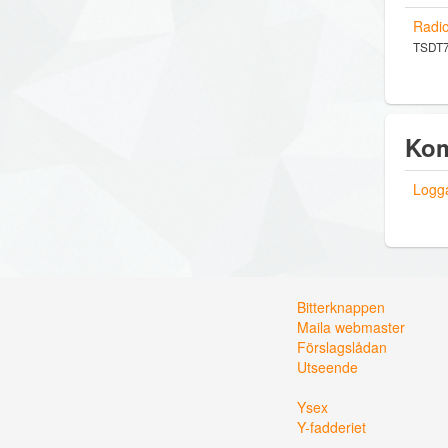
Radi
TSDT74
Kom
Logga
Bitterknappen
Maila webmaster
Förslagslådan
Utseende
Ysex
Y-fadderiet