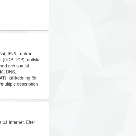
v4, IPv6, routrar,
et (UDP, TCP), optiska
ngd och spatial
rk), DNS,
T), källkodning för
"multiple description
 på Internet. Efter