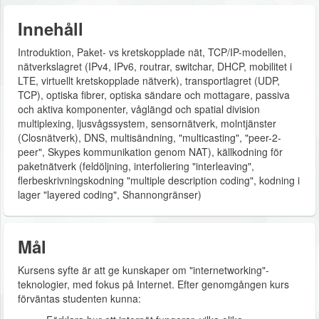
Innehåll
Introduktion, Paket- vs kretskopplade nät, TCP/IP-modellen,
nätverkslagret (IPv4, IPv6, routrar, switchar, DHCP, mobilitet i
LTE, virtuellt kretskopplade nätverk), transportlagret (UDP,
TCP), optiska fibrer, optiska sändare och mottagare, passiva
och aktiva komponenter, våglängd och spatial division
multiplexing, ljusvågssystem, sensornätverk, molntjänster
(Closnätverk), DNS, multisändning, "multicasting", "peer-2-
peer", Skypes kommunikation genom NAT), källkodning för
paketnätverk (feldöljning, interfoliering "interleaving",
flerbeskrivningskodning "multiple description coding", kodning i
lager "layered coding", Shannongränser)
Mål
Kursens syfte är att ge kunskaper om "internetworking"-
teknologier, med fokus på Internet. Efter genomgången kurs
förväntas studenten kunna: