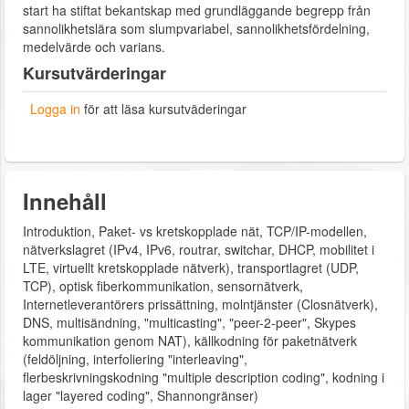
start ha stiftat bekantskap med grundläggande begrepp från
sannolikhetslära som slumpvariabel, sannolikhetsfördelning,
medelvärde och varians.
Kursutvärderingar
Logga in
för att läsa kursutväderingar
Innehåll
Introduktion, Paket- vs kretskopplade nät, TCP/IP-modellen,
nätverkslagret (IPv4, IPv6, routrar, switchar, DHCP, mobilitet i
LTE, virtuellt kretskopplade nätverk), transportlagret (UDP,
TCP), optisk fiberkommunikation, sensornätverk,
Internetleverantörers prissättning, molntjänster (Closnätverk),
DNS, multisändning, "multicasting", "peer-2-peer", Skypes
kommunikation genom NAT), källkodning för paketnätverk
(feldöljning, interfoliering "interleaving",
flerbeskrivningskodning "multiple description coding", kodning i
lager "layered coding", Shannongränser)