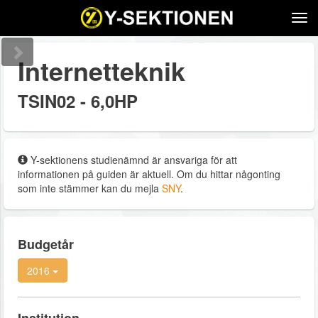
Tog
navi
Internetteknik
TSIN02 - 6,0HP
Y-sektionens studienämnd är ansvariga för att
informationen på guiden är aktuell. Om du hittar någonting
som inte stämmer kan du mejla
SNY
.
Budgetår
2016