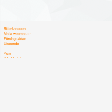
Bitterknappen
Maila webmaster
Förslagslådan
Utseende
Ysex
Y-fadderiet
Y-sektionen
Kårallen, Linköpings Universitet
581 83 Linköping
Org. nr: 822002-2381
Hemsidan driftas i samarbete med
Lysator