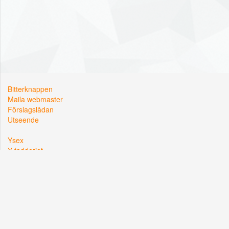
Bitterknappen
Maila webmaster
Förslagslådan
Utseende
Ysex
Y-fadderiet
Y-sektionen
Kårallen, Linköpings Universitet
581 83 Linköping
Org. nr: 822002-2381