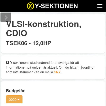
Tog
navi
VLSI-konstruktion,
CDIO
TSEK06 - 12,0HP
Y-sektionens studienämnd är ansvariga för att
informationen på guiden är aktuell. Om du hittar någonting
som inte stämmer kan du mejla
SNY
.
Budgetår
2020