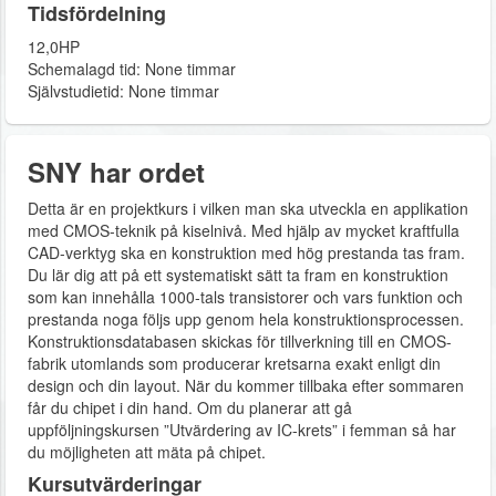
Tidsfördelning
12,0HP
Schemalagd tid: None timmar
Självstudietid: None timmar
SNY har ordet
Detta är en projektkurs i vilken man ska utveckla en applikation
med CMOS-teknik på kiselnivå. Med hjälp av mycket kraftfulla
CAD-verktyg ska en konstruktion med hög prestanda tas fram.
Du lär dig att på ett systematiskt sätt ta fram en konstruktion
som kan innehålla 1000-tals transistorer och vars funktion och
prestanda noga följs upp genom hela konstruktionsprocessen.
Konstruktionsdatabasen skickas för tillverkning till en CMOS-
fabrik utomlands som producerar kretsarna exakt enligt din
design och din layout. När du kommer tillbaka efter sommaren
får du chipet i din hand. Om du planerar att gå
uppföljningskursen ”Utvärdering av IC-krets” i femman så har
du möjligheten att mäta på chipet.
Kursutvärderingar