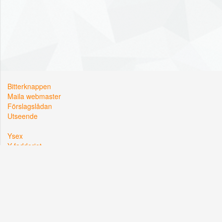
Bitterknappen
Maila webmaster
Förslagslådan
Utseende
Ysex
Y-fadderiet
Y-sektionen
Kårallen, Linköpings Universitet
581 83 Linköping
Org. nr: 822002-2381