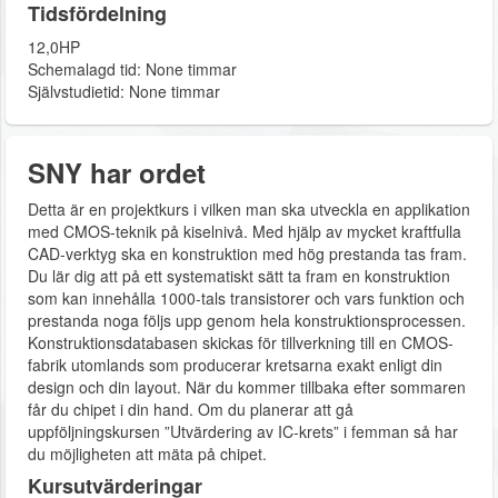
Tidsfördelning
12,0HP
Schemalagd tid: None timmar
Självstudietid: None timmar
SNY har ordet
Detta är en projektkurs i vilken man ska utveckla en applikation
med CMOS-teknik på kiselnivå. Med hjälp av mycket kraftfulla
CAD-verktyg ska en konstruktion med hög prestanda tas fram.
Du lär dig att på ett systematiskt sätt ta fram en konstruktion
som kan innehålla 1000-tals transistorer och vars funktion och
prestanda noga följs upp genom hela konstruktionsprocessen.
Konstruktionsdatabasen skickas för tillverkning till en CMOS-
fabrik utomlands som producerar kretsarna exakt enligt din
design och din layout. När du kommer tillbaka efter sommaren
får du chipet i din hand. Om du planerar att gå
uppföljningskursen ”Utvärdering av IC-krets” i femman så har
du möjligheten att mäta på chipet.
Kursutvärderingar