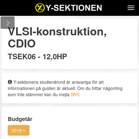
Tog
navi
VLSI-konstruktion,
CDIO
TSEK06 - 12,0HP
Y-sektionens studienämnd är ansvariga för att
informationen på guiden är aktuell. Om du hittar någonting
som inte stämmer kan du mejla
SNY
.
Budgetår
2018