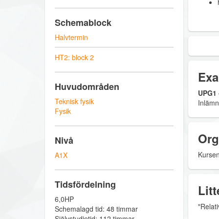
Schemablock
Halvtermin
HT2: block 2
Exa
Huvudområden
UPG1 -
Teknisk fysik
Inlämn
Fysik
Org
Nivå
Kursen
A1X
Tidsfördelning
Litt
6,0HP
"Relat
Schemalagd tid: 48 timmar
Självstudietid: 112 timmar