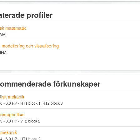
aterade profiler
sk matematik
 MAI
, modellering och visualisering
 IFM
ommenderade förkunskaper
tisk mekanik
 - 6,0 HP - HT1 block 1, HT2 block 3
tromagnetism
 - 8,0 HP - VT2 block 2
tmekanik
 - 6,0 HP - HT1 block 2