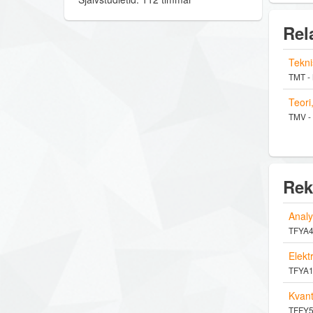
Rel
Tekni
TMT -
Teori
TMV -
Rek
Analy
TFYA40
Elek
TFYA13
Kvan
TFFY54