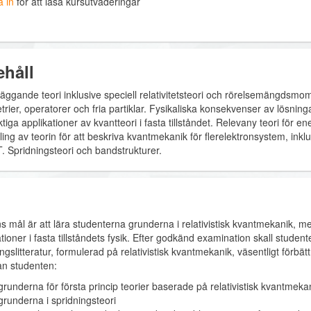
 in
för att läsa kursutväderingar
ehåll
äggande teori inklusive speciell relativitetsteori och rörelsemängdsmo
rier, operatorer och fria partiklar. Fysikaliska konsekvenser av lösnin
tiga applikationer av kvantteori i fasta tillståndet. Relevany teori för 
ling av teorin för att beskriva kvantmekanik för flerelektronsystem, ink
. Spridningsteori och bandstrukturer.
s mål är att lära studenterna grunderna i relativistisk kvantmekanik, m
tioner i fasta tillståndets fysik. Efter godkänd examination skall studen
ngslitteratur, formulerad på relativistisk kvantmekanik, väsentligt förbätt
an studenten:
grunderna för första princip teorier baserade på relativistisk kvantmeka
grunderna i spridningsteori