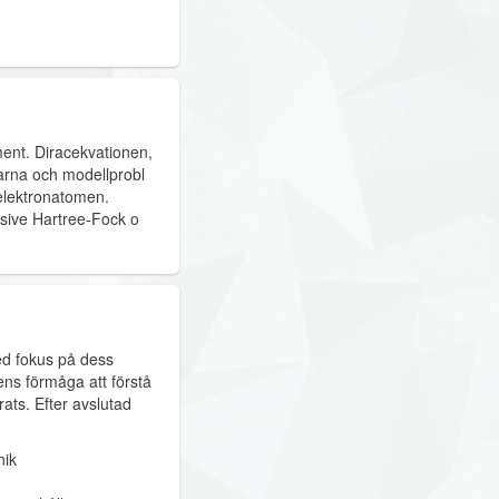
ment. Diracekvationen,
garna och modellprobl
enelektronatomen.
lusive Hartree-Fock o
ed fokus på dess
tens förmåga att förstå
rats. Efter avslutad
nik