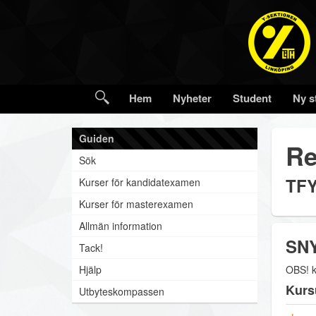
Hem
Nyheter
Student
Ny s
Guiden
Re
Sök
TFY
Kurser för kandidatexamen
Kurser för masterexamen
Allmän information
SNY
Tack!
Hjälp
OBS! k
Kurs
Utbyteskompassen