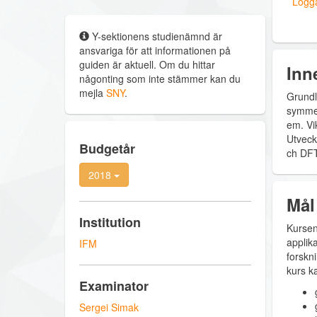
Logga
Y-sektionens studienämnd är
ansvariga för att informationen på
guiden är aktuell. Om du hittar
Inn
någonting som inte stämmer kan du
mejla
SNY
.
Grundl
symmet
em. Vik
Utveck
Budgetår
ch DFT
2018
Mål
Institution
Kursen
applika
IFM
forskni
kurs k
Examinator
Sergei Simak