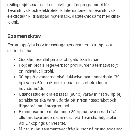
civilingenjörsexamen inom civilingenjörsprogrammet för
Teknisk fysik och elektroteknik-internationell är teknisk fysik,
elektroteknik, tillämpad matematik, datateknik samt medicinsk
teknik.
Examenskrav
För att uppfylla krav för civilingenjörsexamen 300 hp, ska
studenten ha:
Godkänt resultat på alla obligatoriska kurser.
Följt en profils regelverk för profilkurser alternativt följt
en individuell profil.
90 hp på avancerad nivå, inklusive examensarbete (30
hp) varav 60 hp (kurser + examensarbete) inom
huvudområdet.
Utlandsstudier om ett läsår (60hp) varav minst 30 hp (ej
språkkurs) ska vara utförda på inriktningsspråket och
tillgodoräknat i programmet.
Examensarbete omfattande 30 hp på avancerad nivå
eller motsvarande examinerat vid Tekniska högskolan
vid Linköpings universitet.
Minst 45 hp sammantaget från kurser på grundläggande