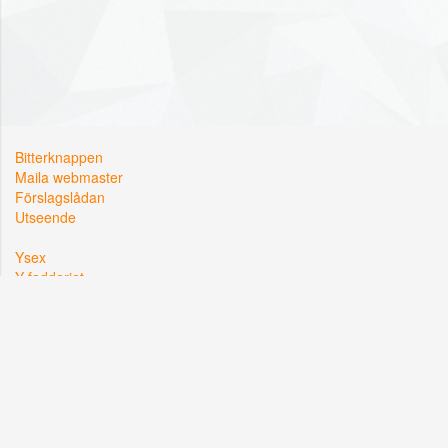
Bitterknappen
Maila webmaster
Förslagslådan
Utseende
Ysex
Y-fadderiet
Y-sektionen
Kårallen, Linköpings Universitet
581 83 Linköping
Org. nr: 822002-2381
Hemsidan driftas i samarbete med
Lysator