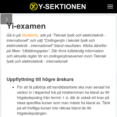
Tog
navi
Yi-examen
Gå in på
Studieinfo
, sök på ”Teknisk fysik och elektroteknik -
internationell” och välj "Civilingenjör i teknisk fysik och
elektroteknik - internationell" bland resultaten. Klicka därefter
på fliken ”Utbildningsplan”. Där finns fullständig information
och aktuella regler för en civilingenjörsexamen inom Teknisk
fysik och elektroteknik - internationell.
Uppflyttning till högre årskurs
För att få påbörja sitt kandidatarbete ska man senast tre
veckor in i läsperiod två på höstterminen ha klarat av 90
högskolepoäng från termin 1-4, där är också ett krav på
vissa specifika kurser som man måste ha klarat av. Tänk
på att frivilliga kurser inte räknas bland de 90
högskolepoängen.