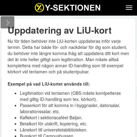
Tog
navi
Uppdatering av LiU-kort
Nu för tiden behöver inte LiU-korten uppdateras inför varje
termin. Detta har både för- och nackdelar för dig som student,
du behöver inte längre komma ihåg att uppdatera ditt kort men
det är inte heller giltigt som legitimation. Man måste alltså
komplettera med någon annan ID-handling som till exempel
körkort vid tentamen och på studentpubar.
Exempel på vad LiU-kortet används till:
Legitimation vid tentamen (OBS måste komlpetteras
med giltig ID-handling som tex. körkort).
Passerkort för att komma in i byggnader, datorsalar,
laborationssalar, etc.
Kaffekort i sektionscaféet Baljan.
Betalkort för utskrift, kopiering, etc.
Lånekort till universitetsbiblioteken.
Busskort till Campusbussen.