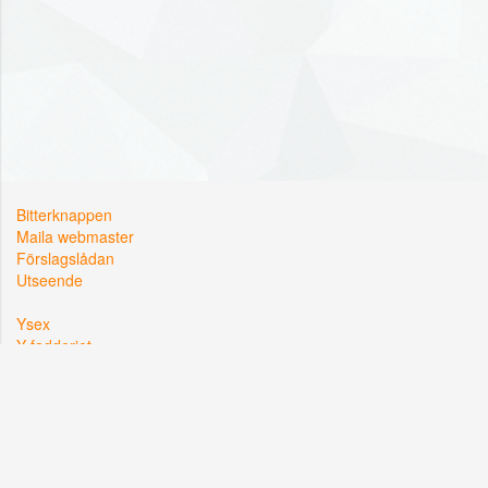
Bitterknappen
Maila webmaster
Förslagslådan
Utseende
Ysex
Y-fadderiet
Y-sektionen
Kårallen, Linköpings Universitet
581 83 Linköping
Org. nr: 822002-2381