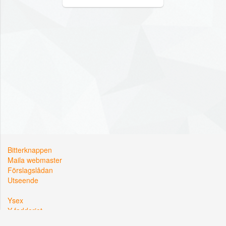
Bitterknappen
Maila webmaster
Förslagslådan
Utseende
Ysex
Y-fadderiet