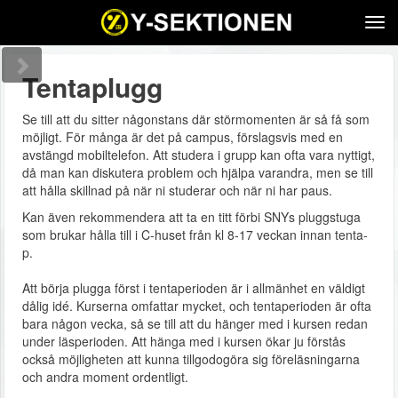
Tog
navi
Tentaplugg
Se till att du sitter någonstans där störmomenten är så få som
möjligt. För många är det på campus, förslagsvis med en
avstängd mobiltelefon. Att studera i grupp kan ofta vara nyttigt,
då man kan diskutera problem och hjälpa varandra, men se till
att hålla skillnad på när ni studerar och när ni har paus.
Kan även rekommendera att ta en titt förbi SNYs pluggstuga
som brukar hålla till i C-huset från kl 8-17 veckan innan tenta-
p.
Att börja plugga först i tentaperioden är i allmänhet en väldigt
dålig idé. Kurserna omfattar mycket, och tentaperioden är ofta
bara någon vecka, så se till att du hänger med i kursen redan
under läsperioden. Att hänga med i kursen ökar ju förstås
också möjligheten att kunna tillgodogöra sig föreläsningarna
och andra moment ordentligt.