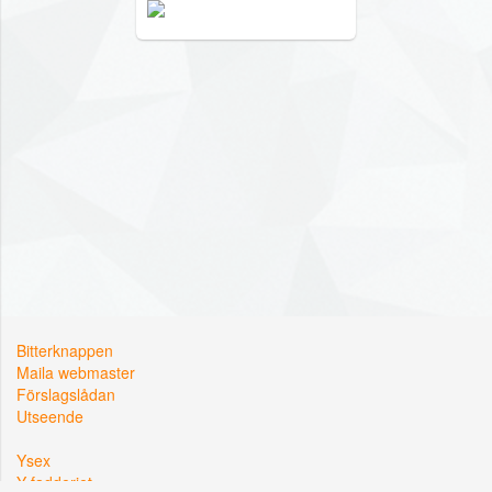
Bitterknappen
Maila webmaster
Förslagslådan
Utseende
Ysex
Y-fadderiet