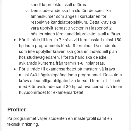
kandidatprojektet skall utföras.
Den studerande ska ha slutfört de specifika
ämneskurser som anges i kursplanen för
respektive kandidatprojektkurs. Detta krav ska
vara uppfyllt senast 3 veckor in i läsperiod 2
höstterminen före kandidatprojektet skall utföras.
För tillträde till termin 7 krävs vid terminsstart minst 150
hp inom programmets första 6 terminer. De studenter
som inte uppfyller kraven ska göra en individuell plan
hos studievägledaren. I första hand ska de icke
avklarade kurserna från termin 1-6 inplaneras.
För tillträde till examensarbetet på masternivå krävs
minst 240 högskolepoäng inom programmet. Dessutom
krävs att samtliga obligatoriska kurser i termin 1 till och
med 6 är avslutade samt 30 hp på avancerad nivå inom
huvudområdet för examensarbetet.
Profiler
På programmet väljer studenten en masterprofil samt en
teknisk inriktning.