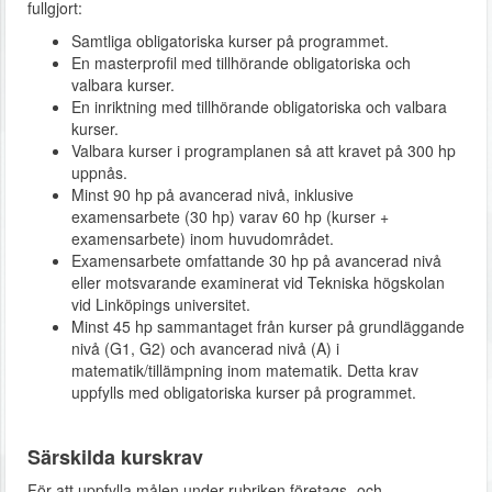
fullgjort:
Samtliga obligatoriska kurser på programmet.
En masterprofil med tillhörande obligatoriska och
valbara kurser.
En inriktning med tillhörande obligatoriska och valbara
kurser.
Valbara kurser i programplanen så att kravet på 300 hp
uppnås.
Minst 90 hp på avancerad nivå, inklusive
examensarbete (30 hp) varav 60 hp (kurser +
examensarbete) inom huvudområdet.
Examensarbete omfattande 30 hp på avancerad nivå
eller motsvarande examinerat vid Tekniska högskolan
vid Linköpings universitet.
Minst 45 hp sammantaget från kurser på grundläggande
nivå (G1, G2) och avancerad nivå (A) i
matematik/tillämpning inom matematik. Detta krav
uppfylls med obligatoriska kurser på programmet.
Särskilda kurskrav
För att uppfylla målen under rubriken företags- och