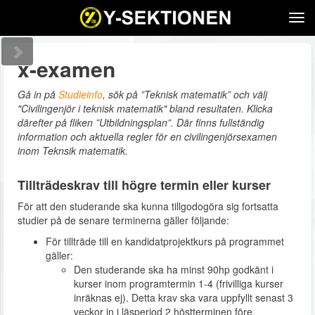
Tog
navi
x-examen
Gå in på
Studieinfo
, sök på ”Teknisk matematik” och välj
"Civilingenjör i teknisk matematik" bland resultaten. Klicka
därefter på fliken ”Utbildningsplan”. Där finns fullständig
information och aktuella regler för en civilingenjörsexamen
inom Teknsik matematik.
Tillträdeskrav till högre termin eller kurser
För att den studerande ska kunna tillgodogöra sig fortsatta
studier på de senare terminerna gäller följande:
För tillträde till en kandidatprojektkurs på programmet
gäller:
Den studerande ska ha minst 90hp godkänt i
kurser inom programtermin 1-4 (frivilliga kurser
inräknas ej). Detta krav ska vara uppfyllt senast 3
veckor in i läsperiod 2 höstterminen före