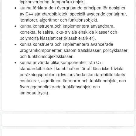
typkonvertering, temporära objekt.
kunna förklara den övergripande principen för designen
av C++ standardbibliotek, speciellt avseende containrar,
iteratorer, algoritmer och funktionsobjekt.
kunna konstruera och implementera användbara,
korrekta, felsäkra, icke-triviala enskilda klasser och
polymorfa klasslatticer (klasshierarkier).
kunna konstruera och implementera avancerade
programkomponenter, såsom traitsklasser, policyklasser
och funktionsobjektsklasser.
kunna använda olika komponenter från C++
standardbibliotek i kombination för att lösa icke-triviala
beräkningsproblem (dvs. använda standardbibliotekets
containrar, algoritmer, iteratorer och funktionobjekt, och
även egendefinierade funktionsobjekt och
lambdauttryck).