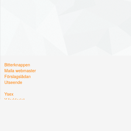
Bitterknappen
Maila webmaster
Förslagslådan
Utseende
Ysex
Y-fadderiet
Y-sektionen
Kårallen, Linköpings Universitet
581 83 Linköping