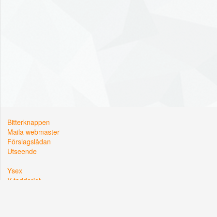
Bitterknappen
Maila webmaster
Förslagslådan
Utseende
Ysex
Y-fadderiet
Y-sektionen
Kårallen, Linköpings Universitet