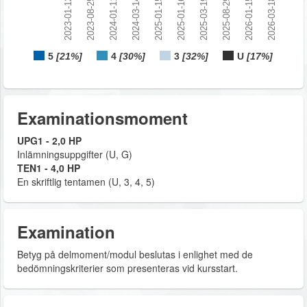
2023-01-12
2023-08-25
2024-01-11
2024-03-14
2025-01-15
2025-01-16
2025-03-19
2025-08-29
2026-01-15
2026-03-18
5
[21%]
4
[30%]
3
[32%]
U
[17%]
Examinationsmoment
UPG1 - 2,0 HP
Inlämningsuppgifter (U, G)
TEN1 - 4,0 HP
En skriftlig tentamen (U, 3, 4, 5)
Examination
Betyg på delmoment/modul beslutas i enlighet med de
bedömningskriterier som presenteras vid kursstart.