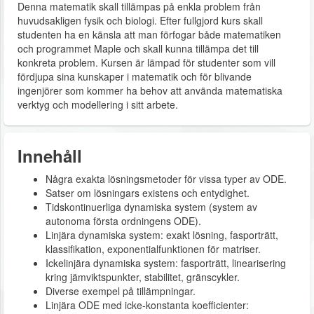
Denna matematik skall tillämpas på enkla problem från
huvudsakligen fysik och biologi. Efter fullgjord kurs skall
studenten ha en känsla att man förfogar både matematiken
och programmet Maple och skall kunna tillämpa det till
konkreta problem. Kursen är lämpad för studenter som vill
fördjupa sina kunskaper i matematik och för blivande
ingenjörer som kommer ha behov att använda matematiska
verktyg och modellering i sitt arbete.
Innehåll
Några exakta lösningsmetoder för vissa typer av ODE.
Satser om lösningars existens och entydighet.
Tidskontinuerliga dynamiska system (system av
autonoma första ordningens ODE).
Linjära dynamiska system: exakt lösning, fasporträtt,
klassifikation, exponentialfunktionen för matriser.
Ickelinjära dynamiska system: fasporträtt, linearisering
kring jämviktspunkter, stabilitet, gränscykler.
Diverse exempel på tillämpningar.
Linjära ODE med icke-konstanta koefficienter: