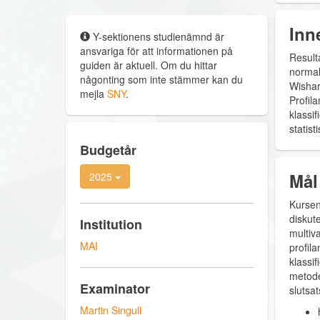
Inn
Y-sektionens studienämnd är
ansvariga för att informationen på
Resulta
guiden är aktuell. Om du hittar
normal
någonting som inte stämmer kan du
Wishar
mejla
SNY
.
Profil
klassi
statis
Budgetår
Mål
2025
Kursen
diskute
Institution
multiv
MAI
profila
klassi
metode
Examinator
slutsa
Martin Singull