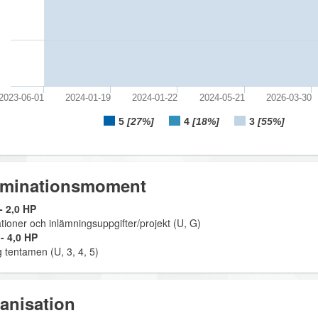
2023-06-01
2024-01-19
2024-01-22
2024-05-21
2026-03-30
5
[27%]
4
[18%]
3
[55%]
minationsmoment
 2,0 HP
tioner och inlämningsuppgifter/projekt (U, G)
- 4,0 HP
g tentamen (U, 3, 4, 5)
anisation