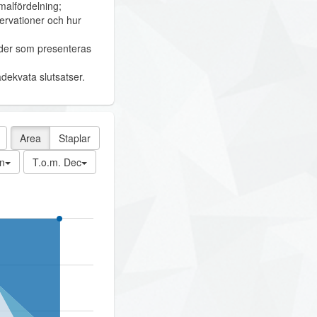
malfördelning;
ervationer och hur
oder som presenteras
dekvata slutsatser.
Area
Staplar
n
T.o.m. Dec