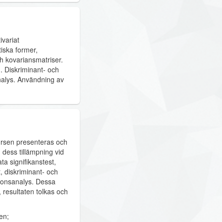
ivariat
iska former,
h kovariansmatriser.
. Diskriminant- och
analys. Användning av
kursen presenteras och
 dess tillämpning vid
ta signifikanstest,
, diskriminant- och
tionsanalys. Dessa
 resultaten tolkas och
en;