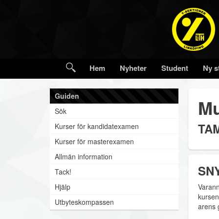
Hem
Nyheter
Student
Ny s
Guiden
Mu
Sök
TAM
Kurser för kandidatexamen
Kurser för masterexamen
Allmän information
SNY
Tack!
Hjälp
Varann
kursen
Utbyteskompassen
arens g