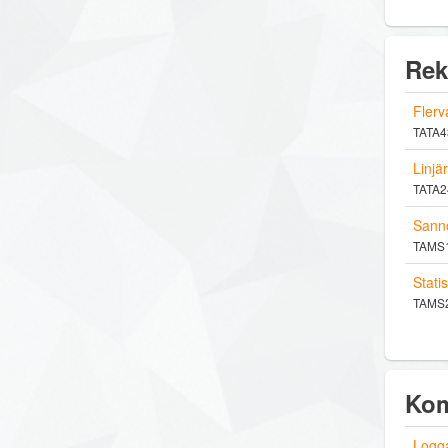
Rek
Flerv
TATA43
Linjä
TATA24
Sanno
TAMS14
Statis
TAMS24
Kom
Logga