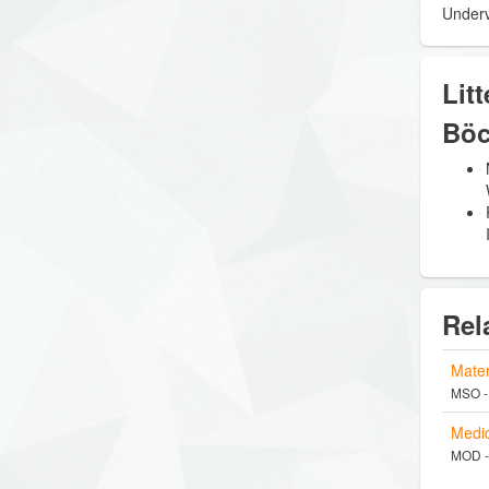
Underv
Litt
Böc
Rel
Matem
MSO -
Medic
MOD -