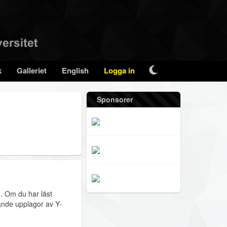
k
Galleriet
English
Logga in
Sponsorer
. Om du har läst
ande upplagor av Y-