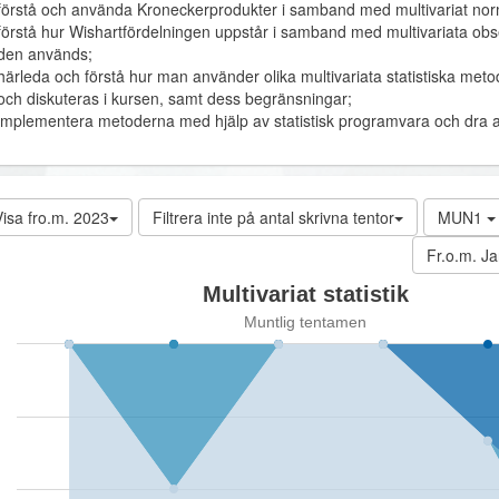
förstå och använda Kroneckerprodukter i samband med multivariat nor
förstå hur Wishartfördelningen uppstår i samband med multivariata obs
den används;
härleda och förstå hur man använder olika multivariata statistiska met
och diskuteras i kursen, samt dess begränsningar;
implementera metoderna med hjälp av statistisk programvara och dra a
isa fro.m. 2023
Filtrera inte på antal skrivna tentor
MUN1
Fr.o.m. Ja
Multivariat statistik
Muntlig tentamen