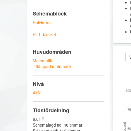
Schemablock
Halvtermin
HT1: block 4
Huvudområden
V
Matematik
Tillämpad matematik
Nivå
100
A1N
Tidsfördelning
75
6,0HP
Procent
Schemalagd tid: 48 timmar
50
Självstudietid: 112 timmar