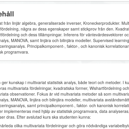
ehåll
t från linjär algebra, generaliserade inverser, Kroneckerprodukter. Mult
fördelning, några av dess egenskaper samt stickprov från den. Kvadrat
tfördelning och dess tillämpningar. Inferens för väntevärdesvektorer oc
analys, MANOVA, samt linjära och bilinjära modeller. Supervised learning
ficeringsanalys. Principalkomponent-, faktor-, och kanonisk korrelation
tisk programvara.
 ger kunskap i multivariat statistisk analys, både teori och metoder. I 
ras multivariata fördelningar, kvadratiska former, Wishartfördelning och
ariata observationer. Fokus är vid multvariata metoder så som multivaria
nalys, MANOVA, linjära och bilinjära modeller, multivariata avståndsmått
ficeringsanalys, samt principalkomponent-, faktor- och kanonisk korrela
r implementeras med hjälp av statistisk programvara, data analyseras,
tser dras. Efter avslutad kurs ska studenten kunna:
härleda olika multivariata fördelningar och göra nödvändiga variabelbyt