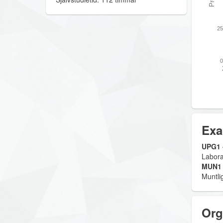
25
0
Exa
UPG1 -
Labora
MUN1 
Muntli
Org