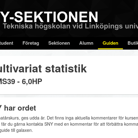
tudent
Företag
Sektionen
Alumn
Guiden
Buti
ltivariat statistik
S39 - 6,0HP
 har ordet
atårskurs, ges udda år. Det finns inga aktuella kommentarer för kursen
 får du gärna kontakta SNY med en kommentar för att förbättra komm
uide till galaxen.