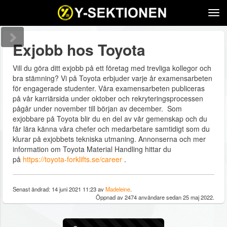
Tog
navi
Exjobb hos Toyota
Vill du göra ditt exjobb på ett företag med trevliga kollegor och
bra stämning? Vi på Toyota erbjuder varje år examensarbeten
för engagerade studenter. Våra examensarbeten publiceras
på vår karriärsida under oktober och rekryteringsprocessen
pågår under november till början av december. Som
exjobbare på Toyota blir du en del av vår gemenskap och du
får lära känna våra chefer och medarbetare samtidigt som du
klurar på exjobbets tekniska utmaning. Annonserna och mer
information om Toyota Material Handling hittar du
på
https://toyota-forklifts.se/career
.
Senast ändrad: 14 juni 2021 11:23 av
Madeleine
.
Öppnad av 2474 användare sedan 25 maj 2022.