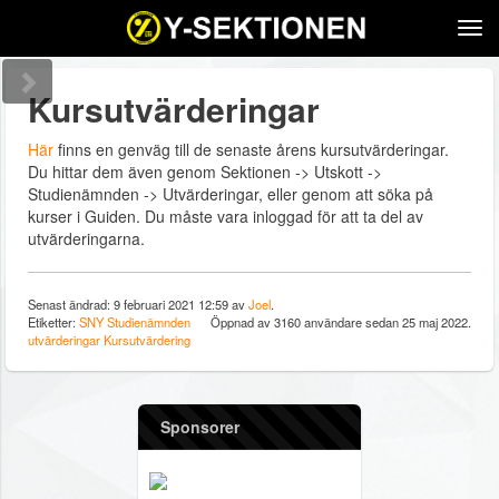
Tog
navi
Kursutvärderingar
Här
finns en genväg till de senaste årens kursutvärderingar.
Du hittar dem även genom Sektionen -> Utskott ->
Studienämnden -> Utvärderingar, eller genom att söka på
kurser i Guiden. Du måste vara inloggad för att ta del av
utvärderingarna.
Senast ändrad: 9 februari 2021 12:59 av
Joel
.
Etiketter:
SNY
Studienämnden
Öppnad av 3160 användare sedan 25 maj 2022.
utvärderingar
Kursutvärdering
Sponsorer