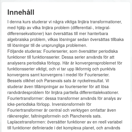
Innehåll
I denna kurs studerar vi några viktiga linjära transformationer,
med hjälp av vilka linjära problem (differential-, integral-
differensekvationer) kan översättas till mer hanterbara
algebraiska problem, vilkas lösningar sedan översättas tillbaka
till lösningar till de ursprungliga problemen.
Följande studeras: Fourierserier, som översätter periodiska
funktioner till funktionsserier. Dessa serier används för att
analysera periodiska förlopp. Här är konvergensproblemet för
funktionsserier viktigt, och vi tar upp likformig och punktvis
konvergens samt konvergens i medel för Fourierserier.
Bessels olikhet och Parsevals sats är nyckelresultat. Vi
studerar även tillämpningar av fourierserier för att lösa
randvärdesproblem för linjära partiella differentialekvationer.
Fouriertransformer: dessa transformer används för analys av
icke-periodiska förlopp. Inversionsformeln för
Fouriertransformer är central och verktygen omfattar även
räkneregler, faltningsformeln och Plancherels sats.
Laplacetransformen: översätter funktioner av en reell variabel
till funktioner definierade i det komplexa planet, och används