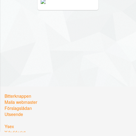
Bitterknappen
Maila webmaster
Förslagslådan
Utseende
Ysex
Y-fadderiet